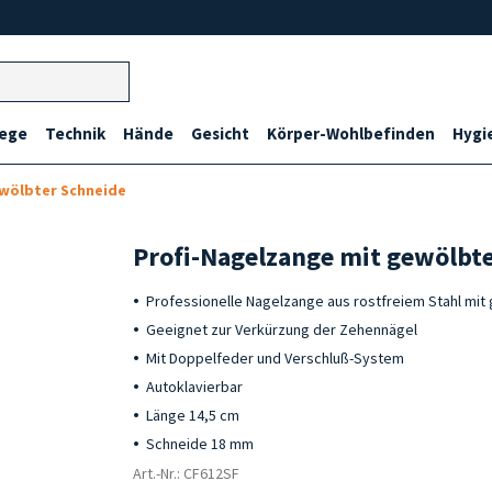
lege
Technik
Hände
Gesicht
Körper-Wohlbefinden
Hygi
wölbter Schneide
Profi-Nagelzange mit gewölbt
Professionelle Nagelzange aus rostfreiem Stahl mit
Geeignet zur Verkürzung der Zehennägel
Mit Doppelfeder und Verschluß-System
Autoklavierbar
Länge 14,5 cm
Schneide 18 mm
Art.-Nr.: CF612SF