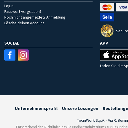
Login
Passwort vergessen?
Noch nicht angemeldet? Anmeldung
Lösche deinen Account
Secure
SOCIAL
APP
Laden Sie die Ap
Unternehmensprofil
Unsere Lösungen
Bestellung
TecniWork S.p.A. - Via R. Benin
Entsprechend den Richtlinien des Gesundheitsministeriums zur Gesundhei