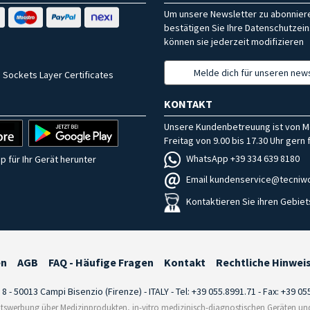
Um unsere Newsletter zu abonniere
bestätigen Sie Ihre Datenschutzein
können sie jederzeit modifizieren
Melde dich für unseren news
 Sockets Layer Certificates
KONTAKT
Unsere Kundenbetreuung ist von M
Freitag von 9.00 bis 17.30 Uhr gern f
WhatsApp +39 334 639 8180
p für Ihr Gerät herunter
Email kundenservice@tecniwo
Kontaktieren Sie ihren Gebiet
en
AGB
FAQ - Häufige Fragen
Kontakt
Rechtliche Hinwei
i 8 - 50013 Campi Bisenzio (Firenze) - ITALY - Tel: +39 055.8991.71 - Fax: +39 0
tswerbung über Medizinprodukten, in-vitro medizinisch-diagnostischen Geräten und 