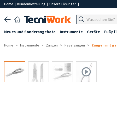
Home
|
Kundenbetreuung
|
Unsere Lösungen
|
Neues und Sonderangebote
Instrumente
Geräte
Fußpf
Home
Instrumente
Zangen
Nagelzangen
Zangen mit ge