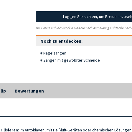
Loggen Sie sich ein, um Preise anzuse
Die Preise auf Tecniwork.it sind nur nach Anmeldung auf der für Fach
Noch zu entdecken:
# Nagelzangen
# Zangen mit gewölbter Schneide
lip
Bewertungen
rilisieren
: im Autoklaven, mit
Heißluft-G
eräten oder chemischen Lösungen