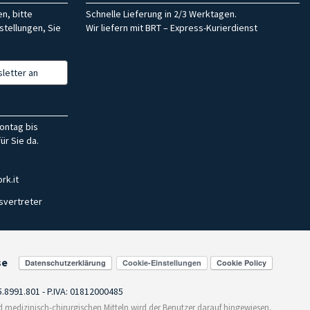
n, bitte
Schnelle Lieferung in 2/3 Werktagen.
stellungen, Sie
Wir liefern mit BRT – Express-Kurierdienst
letter an
ontag bis
ür Sie da.
rk.it
svertreter
se
Cookie-Einstellungen
55.8991.801 - P.IVA: 01812000485
medizinisch-chirurgischen Mitteln wird der Benutzer darauf hingewiesen,