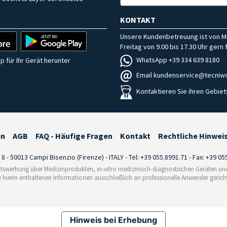
KONTAKT
Unsere Kundenbetreuung ist von M
Freitag von 9.00 bis 17.30 Uhr gern f
WhatsApp +39 334 639 8180
p für Ihr Gerät herunter
Email kundenservice@tecniwo
Kontaktieren Sie ihren Gebiet
en
AGB
FAQ - Häufige Fragen
Kontakt
Rechtliche Hinwei
i 8 - 50013 Campi Bisenzio (Firenze) - ITALY - Tel: +39 055.8991.71 - Fax: +39 0
tswerbung über Medizinprodukten, in-vitro medizinisch-diagnostischen Geräten und 
e hierin enthaltenen Informationen ausschließlich an professionelle Anwender gericht
Hinweis bei Erhebung