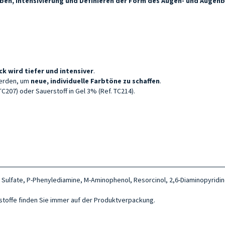
ben, Intensivierung und Definieren der Form des
Augen- und Augen
ick wird tiefer und intensiver
.
werden, um
neue, individuelle Farbtöne zu schaffen
.
207) oder Sauerstoff in Gel 3% (Ref. TC214).
 Sulfate, P-Phenylediamine, M-Aminophenol, Resorcinol, 2,6-Diaminopyridin
ltsstoffe finden Sie immer auf der Produktverpackung.