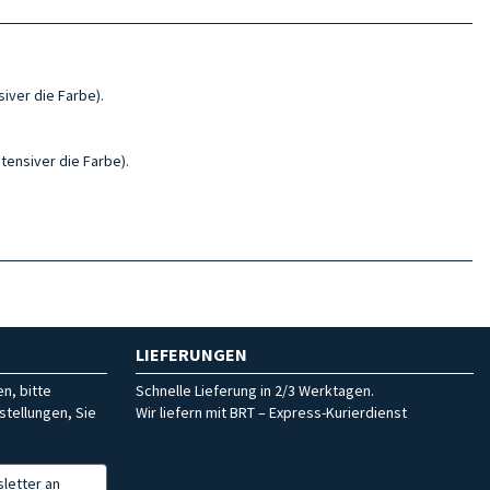
iver die Farbe).
tensiver die Farbe).
LIEFERUNGEN
n, bitte
Schnelle Lieferung in 2/3 Werktagen.
stellungen, Sie
Wir liefern mit BRT – Express-Kurierdienst
letter an