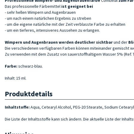
Professionelle Wimpern- und Augenbrauenfarbe
Combinal
zum Fär
Das professionelle Färbemittel
ist geeignet bei
- sehr hellen Wimpern und Augenbrauen
- um nach einem natürlichen Ergebnis zu streben
- um die eigene natürliche mit der Zeit verblasste Farbe zu erhalten
- um ein tieferes, intensiveres Aussehen zu erlangen.
Wimpern
und Augenbrauen werden deutlicher sichtbar
und der
Bl
Die verschiedenen verfügbaren Farben können miteinander gemischt 
Zu verwenden mit dem Zusatz von sauerstoffhaltigem Wasser 5% (Ref. TC
Farbe:
schwarz-blau.
Inhalt: 15 ml.
Produktdetails
Inhaltstoffe:
Aqua, Cetearyl Alcohol, PEG-20 Stearate, Sodium Cetearyl
Die Liste der Inhaltsstoffe kann sich ändern. Die aktuelle Liste der Inha