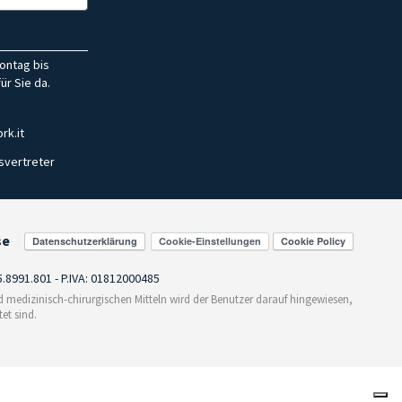
ontag bis
ür Sie da.
rk.it
svertreter
se
Cookie-Einstellungen
55.8991.801 - P.IVA: 01812000485
medizinisch-chirurgischen Mitteln wird der Benutzer darauf hingewiesen,
et sind.