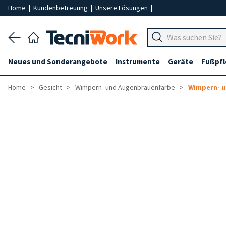
Home
|
Kundenbetreuung
|
Unsere Lösungen
|
Neues und Sonderangebote
Instrumente
Geräte
Fußpf
Home
Gesicht
Wimpern- und Augenbrauenfarbe
Wimpern- 