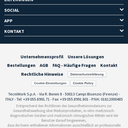
SOCIAL
APP
KONTAKT
Unternehmensprofil
Unsere Lösungen
Bestellungen
AGB
FAQ - Häufige Fragen
Kontakt
Rechtliche Hinweise
Cookie-Einstellungen
TecniWork S.p.A. - Via R. Benini 8 - 50013 Campi Bisenzio (Firenze) -
ITALY - Tel: +39 055.8991.71 - Fax: +39 055.8991.801 - P.IVA: 01812000485
Entsprechend den Richtlinien des Gesundheitsministeriums zur
Gesundheitswerbung über Medizinprodukten, in-vitro medizinisch-
diagnostischen Geräten und medizinisch-chirurgischen Mitteln wird der
Benutzer darauf hingewiesen,
dass die hierin enthaltenen Informationen ausschließlich an professionelle