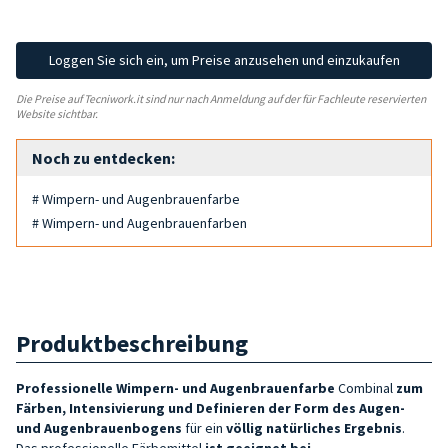
Loggen Sie sich ein, um Preise anzusehen und einzukaufen
Die Preise auf Tecniwork.it sind nur nach Anmeldung auf der für Fachleute reservierten
Website sichtbar.
Noch zu entdecken:
# Wimpern- und Augenbrauenfarbe
# Wimpern- und Augenbrauenfarben
Produktbeschreibung
Professionelle Wimpern- und Augenbrauenfarbe
Combinal
zum
Färben, Intensivierung und Definieren der Form des
Augen-
und Augenbrauenbogens
für ein
völlig natürliches Ergebnis
.
Das professionelle Färbemittel
ist geeignet bei