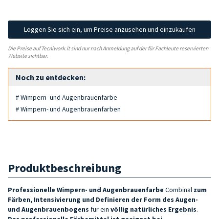
Loggen Sie sich ein, um Preise anzusehen und einzukaufen
Die Preise auf Tecniwork.it sind nur nach Anmeldung auf der für Fachleute reservierten
Website sichtbar.
Noch zu entdecken:
# Wimpern- und Augenbrauenfarbe
# Wimpern- und Augenbrauenfarben
Produktbeschreibung
Professionelle Wimpern- und Augenbrauenfarbe
Combinal
zum
Färben, Intensivierung und Definieren der Form des
Augen-
und Augenbrauenbogens
für ein
völlig natürliches Ergebnis
.
Das professionelle Färbemittel
ist geeignet bei