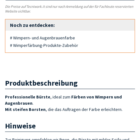
Die Preise auf Tecniwork.it sind nur nach Anmeldung auf der für Fachleute reservierten
Website sichtbar.
Noch zu entdecken:
# Wimpern- und Augenbrauenfarbe
# Wimperfärbung-Produkte-Zubehör
Produktbeschreibung
Professionelle Bürste
, ideal zum
Färben von Wimpern und
Augenbrauen
.
Mit steifen Borsten
, die
das Auftragen der Farbe erleichtern.
Hinweise
Zur Reinigung empfehlen wir Ihnen, die Bürste mit milder Seife und