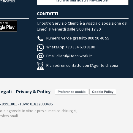
tificates
CONTATTI
Il nostro Servizio Clienti è a vostra disposizione dal
lunedì al venerdì dalle 9.00 alle 17.30.
Numero Verde gratuito 800 90 40 55
WhatsApp +39 334 639 8180
Email clienti@tecniwork.it
Richiedi un contatto con l'Agente di zona
legali
Privacy & Policy
Preferenze cookie
55.8991.801 - P.IVA: 01812000485
co-diagnostici in vitro e presidi medico chirurgici,
ofessionali.