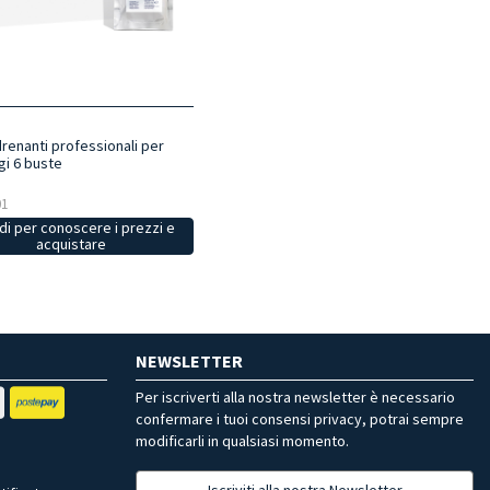
renanti professionali per
i 6 buste
01
i per conoscere i prezzi e
acquistare
NEWSLETTER
Per iscriverti alla nostra newsletter è necessario
confermare i tuoi consensi privacy, potrai sempre
modificarli in qualsiasi momento.
Iscriviti alla nostra Newsletter