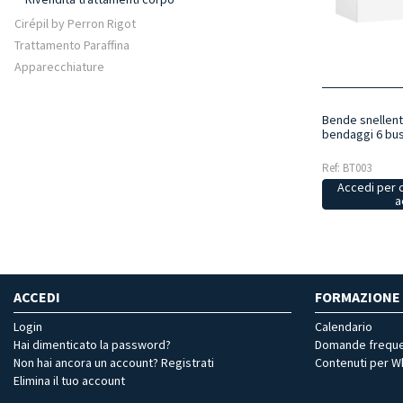
Cirépil by Perron Rigot
Trattamento Paraffina
Apparecchiature
Bende snellent
bendaggi 6 bu
Ref: BT003
Accedi per 
a
ACCEDI
FORMAZIONE
Login
Calendario
Hai dimenticato la password?
Domande freque
Non hai ancora un account? Registrati
Contenuti per 
Elimina il tuo account