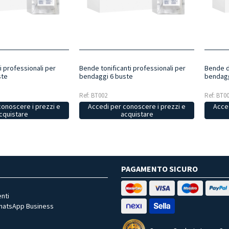
i professionali per
Bende tonificanti professionali per
Bende d
ste
bendaggi 6 buste
bendagg
Ref: BT002
Ref: BT0
conoscere i prezzi e
Accedi per conoscere i prezzi e
Acced
cquistare
acquistare
PAGAMENTO SICURO
nti
WhatsApp Business