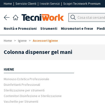
Home
|
Servizio Clienti
|
I nostri Servizi
|
Scopri Tecniwork Premium
Novità e Promozioni
Strumenti
Micromotori e frese
Piedi
Home
Igiene
Accessori Igiene
Colonna dispenser gel mani
IGIENE
Monouso Estetica Professionale
Disinfettanti Professionali
Sterilizzazione per strumenti
Contenitori Disinfezione e Sterilizzazione
Vaschette per Strumenti