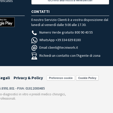
tificates
CONTATTI
Il nostro Servizio Clienti è a vostra disposizione dal
lunedì al venerdì dalle 9.00 alle 17.30.
Numero Verde gratuito 800 90 40 55
WhatsApp +39 334 639 8180
Email clienti@tecniwork.it
Richiedi un contatto con l'Agente di zona
legali
Privacy & Policy
Preferenze cookie
55.8991.801 - P.IVA: 01812000485
co-diagnostici in vitro e presidi medico chirurgici,
ofessionali.