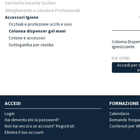
Vaschetta Security System
Abbigliamento e calzature Professionali
Accessori Igiene
Occhiali e protezione occhi e viso
Colonna dispenser gel mani
Cotone e accessori
Colonna Dispen
Sottogamba per residui
igienizzante
Ref: OP062
Accedi per 
a
ACCEDI
FORMAZIONE
Login
Calendario
Hai dimenticato la password?
Domande freque
Non hai ancora un account? Registrati
Contenuti per 
Elimina il tuo account