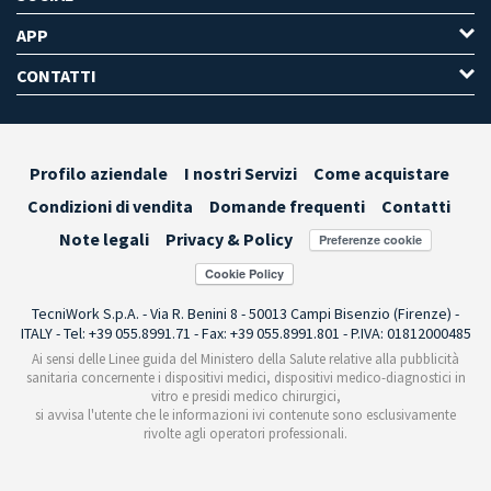
APP
CONTATTI
Profilo aziendale
I nostri Servizi
Come acquistare
Condizioni di vendita
Domande frequenti
Contatti
Note legali
Privacy & Policy
Preferenze cookie
TecniWork S.p.A. - Via R. Benini 8 - 50013 Campi Bisenzio (Firenze) -
ITALY - Tel: +39 055.8991.71 - Fax: +39 055.8991.801 - P.IVA: 01812000485
Ai sensi delle Linee guida del Ministero della Salute relative alla pubblicità
sanitaria concernente i dispositivi medici, dispositivi medico-diagnostici in
vitro e presidi medico chirurgici,
si avvisa l'utente che le informazioni ivi contenute sono esclusivamente
rivolte agli operatori professionali.