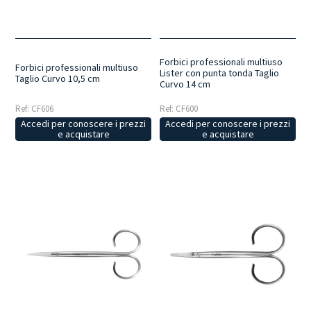
trattamento da eseguire, riducendo l'affaticamento della mano e
garantendo stabilità e fluidità nei movimenti.
Praticità ed
Efficienza
: strumenti resistenti e performanti, progettati per offrire
controllo e praticità durante l'impiego e ottimizzare i tempi di
esecuzione del lavoro quotidiano.
Forbici professionali multiuso
Forbici professionali multiuso
Lister con punta tonda Taglio
Taglio Curvo 10,5 cm
Curvo 14 cm
Ref: CF606
Ref: CF600
Accedi per conoscere i prezzi
Accedi per conoscere i prezzi
e acquistare
e acquistare