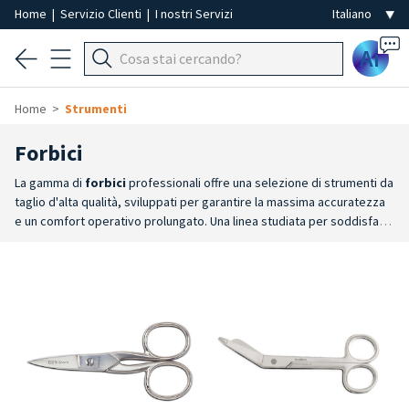
Home
|
Servizio Clienti
|
I nostri Servizi
Ai
Home
Strumenti
Forbici
La gamma di
forbici
professionali offre una selezione di strumenti da
taglio d'alta qualità, sviluppati per garantire la massima accuratezza
e un comfort operativo prolungato. Una linea studiata per soddisfare
i ritmi e gli standard dei professionisti del settore, caratterizzata
da
Specializzazione e Assortimento
: una proposta versatile che
include forbici multiuso, forbici per unghie e forbici per cuticole,
offrendo lo strumento ideale per ogni specifica fase di
lavoro.
Precisione di Lame e Punte
: le diverse caratteristiche delle
lame e delle punte permettono di scegliere lo strumento più adatto
in base all'area di applicazione e al livello di precisione
richiesto.
Ergonomia e Controllo
: la disponibilità di modelli
differenti consente un'ottima maneggevolezza in base al tipo di