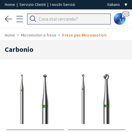
Home
|
Servizio Clienti
|
I nostri Servizi
Ai
Home
Micromotori e frese
Frese per Micromotori
Carbonio