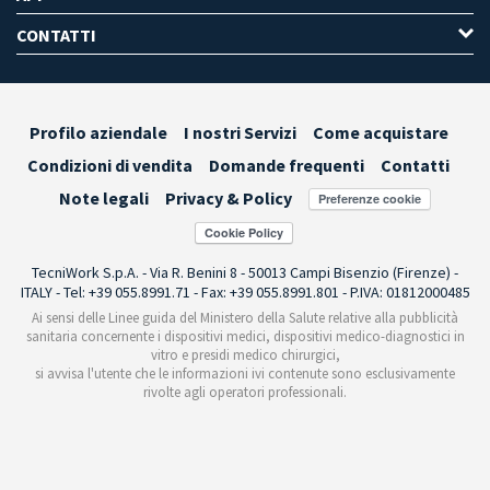
CONTATTI
Profilo aziendale
I nostri Servizi
Come acquistare
Condizioni di vendita
Domande frequenti
Contatti
Note legali
Privacy & Policy
Preferenze cookie
TecniWork S.p.A. - Via R. Benini 8 - 50013 Campi Bisenzio (Firenze) -
ITALY - Tel: +39 055.8991.71 - Fax: +39 055.8991.801 - P.IVA: 01812000485
Ai sensi delle Linee guida del Ministero della Salute relative alla pubblicità
sanitaria concernente i dispositivi medici, dispositivi medico-diagnostici in
vitro e presidi medico chirurgici,
si avvisa l'utente che le informazioni ivi contenute sono esclusivamente
rivolte agli operatori professionali.