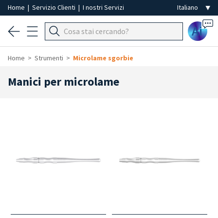
Home
|
Servizio Clienti
|
I nostri Servizi
Ai
Home
Strumenti
Microlame sgorbie
Manici per microlame