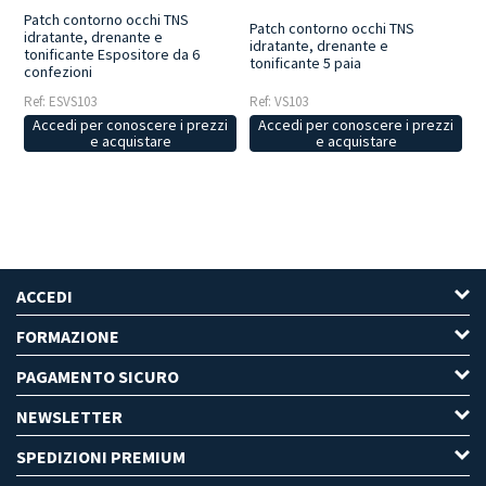
Patch contorno occhi TNS
Patch contorno occhi TNS
idratante, drenante e
idratante, drenante e
tonificante Espositore da 6
tonificante 5 paia
confezioni
Ref: ESVS103
Ref: VS103
Accedi per conoscere i prezzi
Accedi per conoscere i prezzi
e acquistare
e acquistare
ACCEDI
FORMAZIONE
PAGAMENTO SICURO
NEWSLETTER
SPEDIZIONI PREMIUM