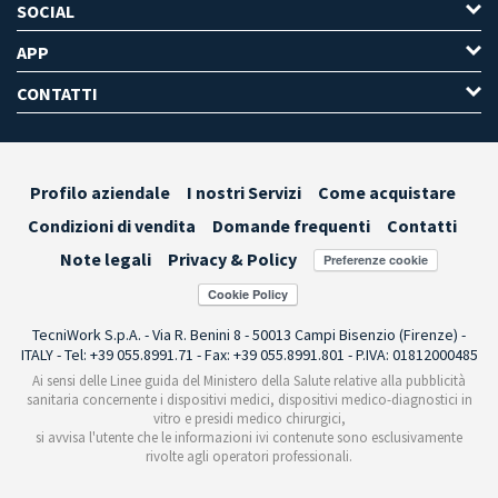
SOCIAL
APP
CONTATTI
Profilo aziendale
I nostri Servizi
Come acquistare
Condizioni di vendita
Domande frequenti
Contatti
Note legali
Privacy & Policy
Preferenze cookie
TecniWork S.p.A. - Via R. Benini 8 - 50013 Campi Bisenzio (Firenze) -
ITALY - Tel: +39 055.8991.71 - Fax: +39 055.8991.801 - P.IVA: 01812000485
Ai sensi delle Linee guida del Ministero della Salute relative alla pubblicità
sanitaria concernente i dispositivi medici, dispositivi medico-diagnostici in
vitro e presidi medico chirurgici,
si avvisa l'utente che le informazioni ivi contenute sono esclusivamente
rivolte agli operatori professionali.