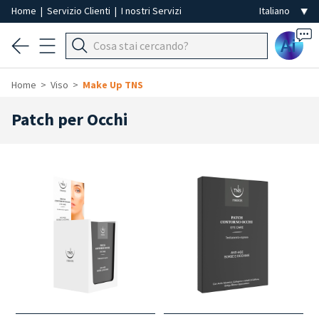
Home
|
Servizio Clienti
|
I nostri Servizi
Ai
Home
Viso
Make Up TNS
Patch per Occhi