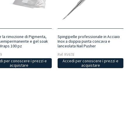
r la rimozione di Pigmenta,
Spingipelle professionale in Acciaio
semipermanente e gel soak
Inox a doppia punta concava e
 Wraps 100 pz
lanceolata Nail Pusher
09
Ref: RV678
i per conoscere i prezzi e
Accedi per conoscere i prezzi e
acquistare
acquistare