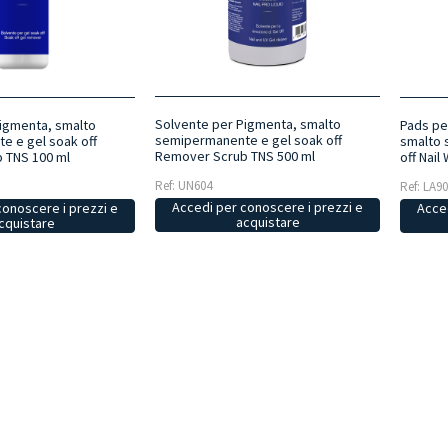
Solvente per Pigmenta, smalto
igmenta, smalto
Pads pe
semipermanente e gel soak off
e e gel soak off
smalto 
Remover Scrub TNS 500 ml
 TNS 100 ml
off Nail
Ref: UN604
Ref: LA9
Accedi per conoscere i prezzi e
conoscere i prezzi e
Acced
acquistare
cquistare