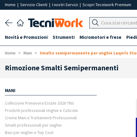
Home
|
Servizio Clienti
|
I nostri Servizi
|
Scopri Tecniwork Premium
Novità e Promozioni
Strumenti
Micromotori e frese
Piedi
Home
Mani
Smalto semipermanente per unghie Laqerìs Stu
Rimozione Smalti Semipermanenti
MANI
Collezione Primavera Estate 2026 TNS
Prodotti professionali Unghie e Cuticole
Creme Mani e Trattamenti Professionali
Smalti professionali per unghie
Basi per unghie e Top Coat