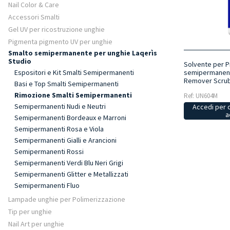
Nail Color & Care
Accessori Smalti
Gel UV per ricostruzione unghie
Pigmenta pigmento UV per unghie
Smalto semipermanente per unghie Laqerìs
Studio
Solvente per P
semipermanent
Espositori e Kit Smalti Semipermanenti
Remover Scrub
Basi e Top Smalti Semipermanenti
Rimozione Smalti Semipermanenti
Ref: UN604M
Semipermanenti Nudi e Neutri
Accedi per 
a
Semipermanenti Bordeaux e Marroni
Semipermanenti Rosa e Viola
Semipermanenti Gialli e Arancioni
Semipermanenti Rossi
Semipermanenti Verdi Blu Neri Grigi
Semipermanenti Glitter e Metallizzati
Semipermanenti Fluo
Lampade unghie per Polimerizzazione
Tip per unghie
Nail Art per unghie