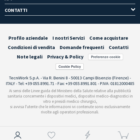
CONTATTI
Profilo aziendale
I nostri Servizi
Come acquistare
Condizioni di vendita
Domande frequenti
Contatti
Note legali
Privacy & Policy
Preferenze cookie
TecniWork S.p.A. - Via R. Benini 8 - 50013 Campi Bisenzio (Firenze) -
ITALY - Tel: +39 055.8991.71 - Fax: +39 055.8991.801 - P.IVA: 01812000485
Ai sensi delle Linee guida del Ministero della Salute relative alla pubblicità
sanitaria concernente i dispositivi medici, dispositivi medico-diagnostici in
vitro e presidi medico chirurgici,
si avvisa l'utente che le informazioni ivi contenute sono esclusivamente
rivolte agli operatori professionali.