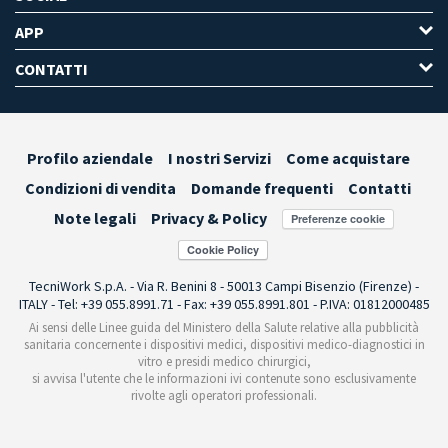
APP
CONTATTI
Profilo aziendale
I nostri Servizi
Come acquistare
Condizioni di vendita
Domande frequenti
Contatti
Note legali
Privacy & Policy
Preferenze cookie
TecniWork S.p.A. - Via R. Benini 8 - 50013 Campi Bisenzio (Firenze) -
ITALY - Tel: +39 055.8991.71 - Fax: +39 055.8991.801 - P.IVA: 01812000485
Ai sensi delle Linee guida del Ministero della Salute relative alla pubblicità
sanitaria concernente i dispositivi medici, dispositivi medico-diagnostici in
vitro e presidi medico chirurgici,
si avvisa l'utente che le informazioni ivi contenute sono esclusivamente
rivolte agli operatori professionali.