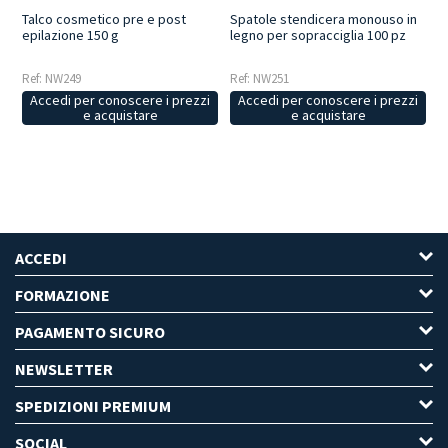
Talco cosmetico pre e post
Spatole stendicera monouso in
epilazione 150 g
legno per sopracciglia 100 pz
Ref: NW249
Ref: NW251
Accedi per conoscere i prezzi
Accedi per conoscere i prezzi
e acquistare
e acquistare
ACCEDI
FORMAZIONE
PAGAMENTO SICURO
NEWSLETTER
SPEDIZIONI PREMIUM
SOCIAL