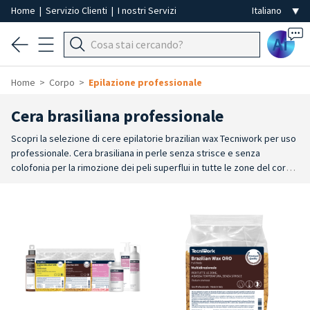
Home
|
Servizio Clienti
|
I nostri Servizi
Ai
Home
Corpo
Epilazione professionale
Cera brasiliana professionale
Scopri la selezione di cere epilatorie brazilian wax Tecniwork per uso
professionale. Cera brasiliana in perle senza strisce e senza
colofonia per la rimozione dei peli superflui in tutte le zone del corpo.
La cera brasilian wax fonde a basse temperature ed è indicata anche
per le pelli sensibili. Cera depilatoria in perle per uso senza strisce
che consente una applicazione e una rimozione delicata, senza
lasciare tracce e garantisce una depilazione impeccabile.