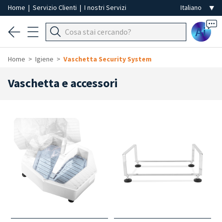
Home
|
Servizio Clienti
|
I nostri Servizi
Ai
Home
Igiene
Vaschetta Security System
Vaschetta e accessori