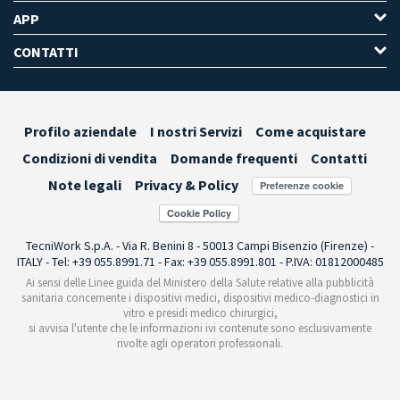
APP
CONTATTI
Profilo aziendale
I nostri Servizi
Come acquistare
Condizioni di vendita
Domande frequenti
Contatti
Note legali
Privacy & Policy
Preferenze cookie
TecniWork S.p.A. - Via R. Benini 8 - 50013 Campi Bisenzio (Firenze) -
ITALY - Tel: +39 055.8991.71 - Fax: +39 055.8991.801 - P.IVA: 01812000485
Ai sensi delle Linee guida del Ministero della Salute relative alla pubblicità
sanitaria concernente i dispositivi medici, dispositivi medico-diagnostici in
vitro e presidi medico chirurgici,
si avvisa l'utente che le informazioni ivi contenute sono esclusivamente
rivolte agli operatori professionali.