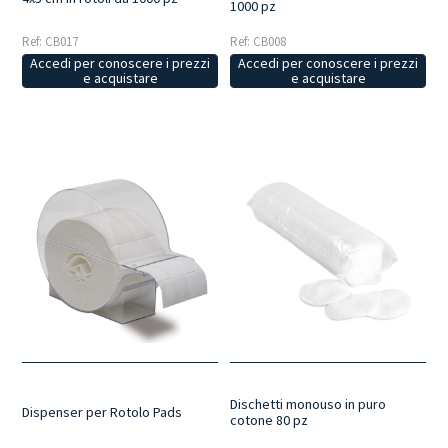
1000 pz
Ref: CB008
Ref: CB017
Accedi per conoscere i prezzi
Accedi per conoscere i prezzi
e acquistare
e acquistare
Dischetti monouso in puro
Dispenser per Rotolo Pads
cotone 80 pz