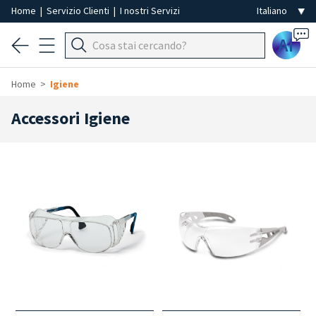
Home
|
Servizio Clienti
|
I nostri Servizi
Ai
Home
Igiene
Accessori Igiene