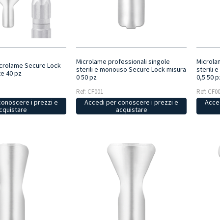
Microlame professionali singole
Microla
icrolame Secure Lock
sterili e monouso Secure Lock misura
sterili
te 40 pz
0 50 pz
0,5 50 p
Ref: CF001
Ref: CF0
conoscere i prezzi e
Accedi per conoscere i prezzi e
Acced
cquistare
acquistare