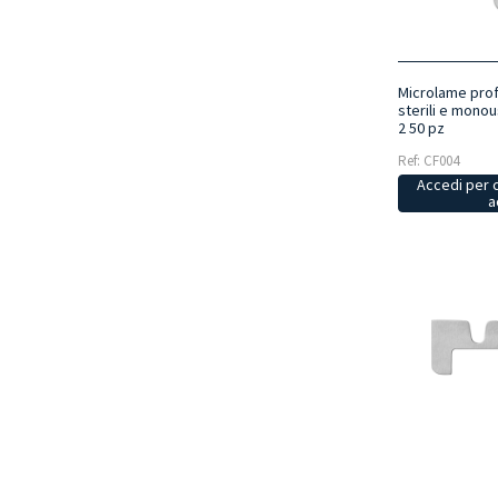
Microlame prof
sterili e mono
2 50 pz
Ref: CF004
Accedi per 
a