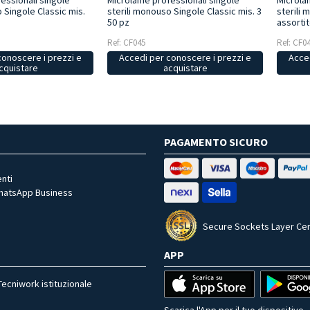
essionali singole
Microlame professionali singole
Microla
 Singole Classic mis.
sterili monouso Singole Classic mis. 3
sterili 
50 pz
assortit
Ref: CF045
Ref: CF0
conoscere i prezzi e
Accedi per conoscere i prezzi e
Acced
cquistare
acquistare
PAGAMENTO SICURO
nti
WhatsApp Business
Secure Sockets Layer Cer
APP
Tecniwork istituzionale