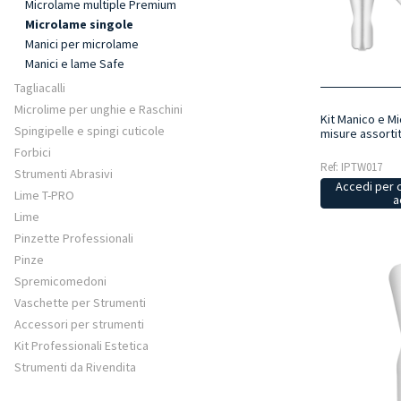
Microlame multiple Premium
Microlame singole
Manici per microlame
Manici e lame Safe
Tagliacalli
Microlime per unghie e Raschini
Kit Manico e M
Spingipelle e spingi cuticole
misure assorti
Forbici
Ref: IPTW017
Strumenti Abrasivi
Accedi per 
Lime T-PRO
a
Lime
Pinzette Professionali
Pinze
Spremicomedoni
Vaschette per Strumenti
Accessori per strumenti
Kit Professionali Estetica
Strumenti da Rivendita