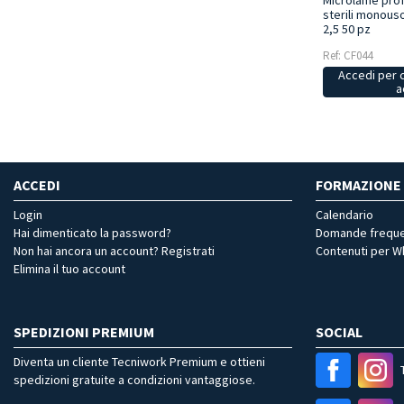
Microlame prof
sterili monouso
2,5 50 pz
Ref: CF044
Accedi per 
a
ACCEDI
FORMAZIONE
Login
Calendario
Hai dimenticato la password?
Domande freque
Non hai ancora un account? Registrati
Contenuti per 
Elimina il tuo account
SPEDIZIONI PREMIUM
SOCIAL
Diventa un cliente Tecniwork Premium e ottieni
spedizioni gratuite a condizioni vantaggiose.