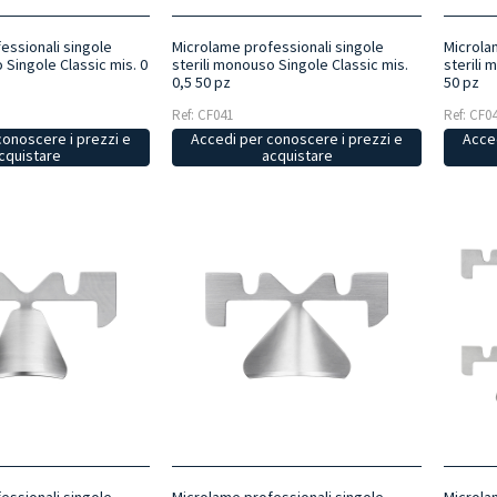
essionali singole
Microlame professionali singole
Microla
 Singole Classic mis. 0
sterili monouso Singole Classic mis.
sterili 
0,5 50 pz
50 pz
Ref: CF041
Ref: CF0
conoscere i prezzi e
Accedi per conoscere i prezzi e
Acced
cquistare
acquistare