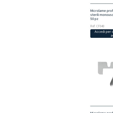
Microlame prof
sterili monouso
50 pz
Ref: CF040
Accedi per 
a