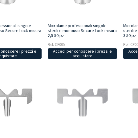
essionali singole
Microlame professionali singole
Microla
uso Secure Lock misura
sterili e monouso Secure Lock misura
sterili
2,5 50 pz
3 50 pz
Ref: CF005
Ref: CF0
conoscere i prezzi e
Accedi per conoscere i prezzi e
Acced
cquistare
acquistare