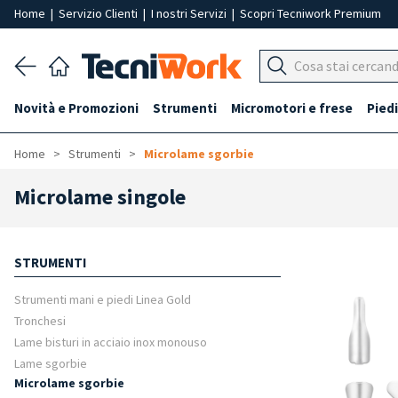
Home
|
Servizio Clienti
|
I nostri Servizi
|
Scopri Tecniwork Premium
Novità e Promozioni
Strumenti
Micromotori e frese
Piedi
Home
Strumenti
Microlame sgorbie
Microlame singole
STRUMENTI
Strumenti mani e piedi Linea Gold
Tronchesi
Lame bisturi in acciaio inox monouso
Lame sgorbie
Microlame sgorbie