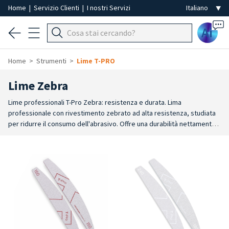
Home
|
Servizio Clienti
|
I nostri Servizi
Ai
Home
Strumenti
Lime T-PRO
Lime Zebra
Lime professionali T-Pro Zebra: resistenza e durata. Lima
professionale con rivestimento zebrato ad alta resistenza, studiata
per ridurre il consumo dell'abrasivo. Offre una durabilità nettamente
superiore rispetto alle lime tradizionali, rendendola idonea ad un
utilizzo intensivo in ambito professionale.