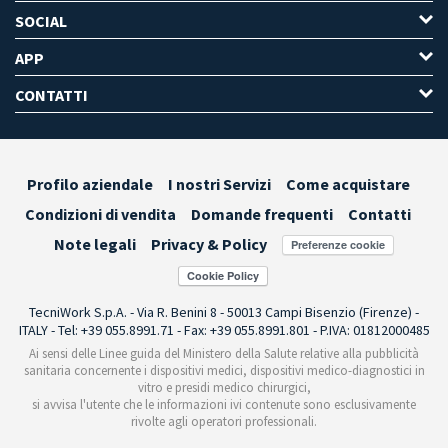
SOCIAL
APP
CONTATTI
Profilo aziendale
I nostri Servizi
Come acquistare
Condizioni di vendita
Domande frequenti
Contatti
Note legali
Privacy & Policy
Preferenze cookie
TecniWork S.p.A. - Via R. Benini 8 - 50013 Campi Bisenzio (Firenze) -
ITALY - Tel: +39 055.8991.71 - Fax: +39 055.8991.801 - P.IVA: 01812000485
Ai sensi delle Linee guida del Ministero della Salute relative alla pubblicità
sanitaria concernente i dispositivi medici, dispositivi medico-diagnostici in
vitro e presidi medico chirurgici,
si avvisa l'utente che le informazioni ivi contenute sono esclusivamente
rivolte agli operatori professionali.