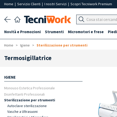
Home
|
Servizio Clienti
|
I nostri Servizi
|
Scopri Tecniwork Premium
Novità e Promozioni
Strumenti
Micromotori e frese
Piedi
Home
Igiene
Sterilizzazione per strumenti
Termosigillatrice
IGIENE
Monouso Estetica Professionale
Disinfettanti Professionali
Sterilizzazione per strumenti
Autoclave sterilizzazione
Vasche a Ultrasuoni