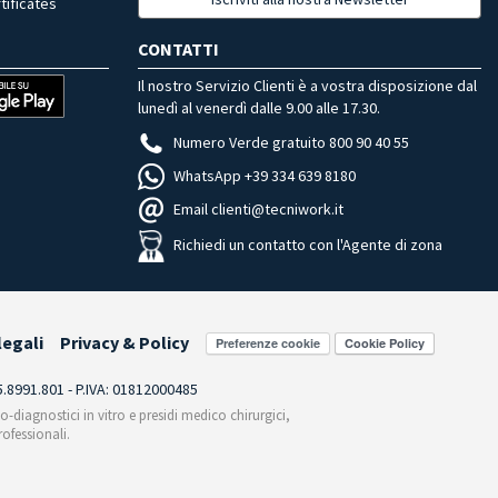
tificates
CONTATTI
Il nostro Servizio Clienti è a vostra disposizione dal
lunedì al venerdì dalle 9.00 alle 17.30.
Numero Verde gratuito 800 90 40 55
WhatsApp +39 334 639 8180
Email clienti@tecniwork.it
Richiedi un contatto con l'Agente di zona
legali
Privacy & Policy
Preferenze cookie
55.8991.801 - P.IVA: 01812000485
co-diagnostici in vitro e presidi medico chirurgici,
ofessionali.