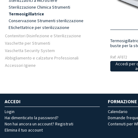
Sterilizzatrici a Microsfere
Sterilizzazione Chimica Strumenti
Termosigillatrice
Conservazione Strumenti sterilizzazione
Etichettatrice per sterilizzazione
Contenitori Disinfezione e Sterilizzazione
Termosigillatric
Vaschette per Strumenti
buste per la st
Vaschetta Security System
Ref: AF872
Abbigliamento e calzature Professionali
Accedi per 
Accessori Igiene
a
ACCEDI
FORMAZIONE
Login
Calendario
Hai dimenticato la password?
Domande freque
Non hai ancora un account? Registrati
Contenuti per 
Elimina il tuo account