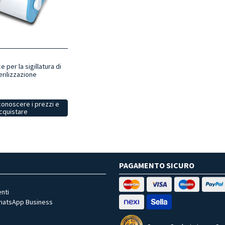
e per la sigillatura di
erilizzazione
conoscere i prezzi e
cquistare
PAGAMENTO SICURO
nti
WhatsApp Business