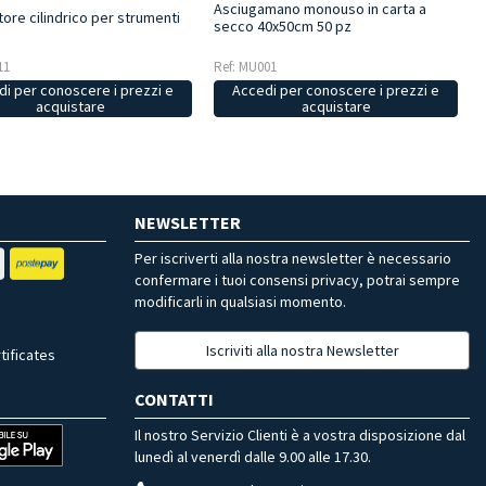
Asciugamano monouso in carta a
ore cilindrico per strumenti
secco 40x50cm 50 pz
11
Ref: MU001
i per conoscere i prezzi e
Accedi per conoscere i prezzi e
acquistare
acquistare
NEWSLETTER
Per iscriverti alla nostra newsletter è necessario
confermare i tuoi consensi privacy, potrai sempre
modificarli in qualsiasi momento.
Iscriviti alla nostra Newsletter
tificates
CONTATTI
Il nostro Servizio Clienti è a vostra disposizione dal
lunedì al venerdì dalle 9.00 alle 17.30.