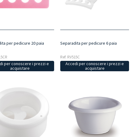
ita per pedicure 20 paia
Separadita per pedicure 6 paia
15CR
Ref: RV515C
i per conoscere i prezzi e
Accedi per conoscere i prezzi e
acquistare
acquistare