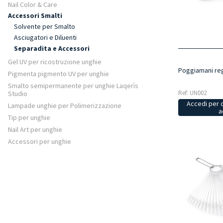
Nail Color & Care
Accessori Smalti
Solvente per Smalto
Asciugatori e Diluenti
Separadita e Accessori
Gel UV per ricostruzione unghie
Poggiamani rego
Pigmenta pigmento UV per unghie
Smalto semipermanente per unghie Laqerìs
Ref: UN002
Studio
Accedi per 
Lampade unghie per Polimerizzazione
a
Tip per unghie
Nail Art per unghie
Accessori per unghie