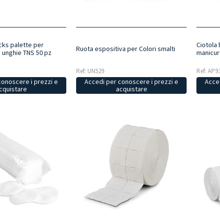
cks palette per
Ciotola 
Ruota espositiva per Colori smalti
i unghie TNS 50 pz
manicur
Ref: UN529
Ref: AP9
Accedi per conoscere i prezzi e
conoscere i prezzi e
Acced
acquistare
cquistare