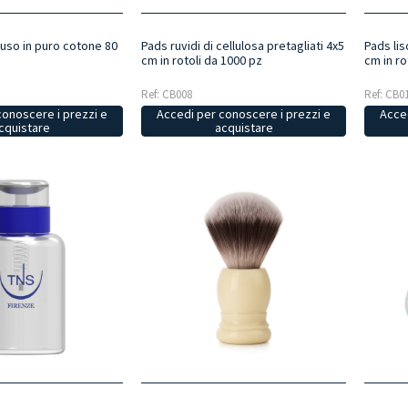
Pads ruvidi di cellulosa pretagliati 4x5
uso in puro cotone 80
Pads lis
cm in rotoli da 1000 pz
cm in ro
Ref: CB008
Ref: CB0
Accedi per conoscere i prezzi e
conoscere i prezzi e
Acced
acquistare
cquistare