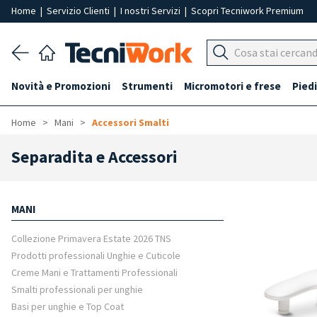
Home
|
Servizio Clienti
|
I nostri Servizi
|
Scopri Tecniwork Premium
Novità e Promozioni
Strumenti
Micromotori e frese
Piedi
Home
Mani
Accessori Smalti
Separadita e Accessori
MANI
Collezione Primavera Estate 2026 TNS
Prodotti professionali Unghie e Cuticole
Creme Mani e Trattamenti Professionali
Smalti professionali per unghie
Basi per unghie e Top Coat