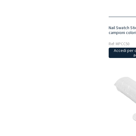
Nail Swatch Sti
campioni color
Ref: MPCC50
Accedi per 
a