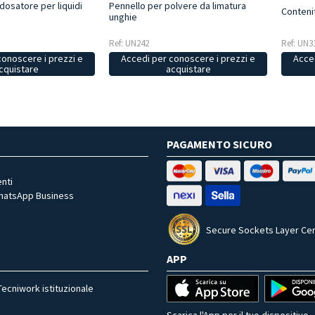
dosatore per liquidi
Pennello per polvere da limatura
Contenit
unghie
Ref: UN3
Ref: UN242
conoscere i prezzi e
Acced
Accedi per conoscere i prezzi e
cquistare
acquistare
PAGAMENTO SICURO
nti
WhatsApp Business
Secure Sockets Layer Cer
APP
Tecniwork istituzionale