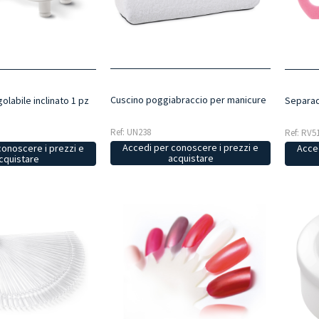
Cuscino poggiabraccio per manicure
labile inclinato 1 pz
Separad
Ref: UN238
Ref: RV5
Accedi per conoscere i prezzi e
conoscere i prezzi e
Acced
acquistare
cquistare