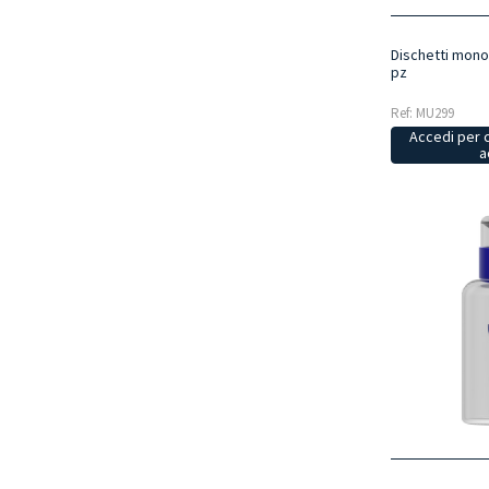
Dischetti mono
pz
Ref: MU299
Accedi per 
a