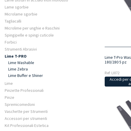
Lame bisturi in acciaio inox monouso
Lame sgorbie
Microlame sgorbie
Tagliacalli
Microlime per unghie e Raschini
Spingipelle e spingi cuticole
Forbici
Strumenti Abrasivi
Lime T-PRO
Lime T-Pro Was
180/280 5 pz
Lime Washable
Lime Zebra
Ref: LI072
Lime Buffer e Shiner
Accedi per 
Lime
a
Pinzette Professionali
Pinze
Spremicomedoni
Vaschette per Strumenti
Accessori per strumenti
Kit Professionali Estetica