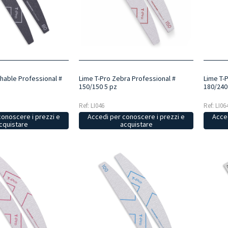
hable Professional #
Lime T-Pro Zebra Professional #
Lime T-
150/150 5 pz
180/240
Ref: LI046
Ref: LI06
conoscere i prezzi e
Accedi per conoscere i prezzi e
Acced
cquistare
acquistare