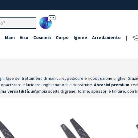
Ai
Mani
Viso
Cosmesi
Corpo
Igiene
Arredamento
|
fase dei trattamenti di manicure, pedicure e ricostruzione unghie. Grazie a
 opacizzare e lucidare unghie naturali e ricostruite.
Abrasivi premium
: re
ma versatilità
: un'ampia scelta di grane, forme, spessori e finiture, con 
enza, presente nei modelli dedicati, contribuisce a ridurre il consumo dell'a
fill alla rifinitura fino alla levigatura e alla lucidatura finale, ogni grana è 
, praticità e continuità durante tutte le fasi del trattamento.