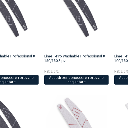
hable Professional #
Lime T-Pro Washable Professional #
Lime T-
180/180 5 pz
100/180
Ref: LI071
Ref: LI07
conoscere i prezzi e
Accedi per conoscere i prezzi e
Acced
cquistare
acquistare