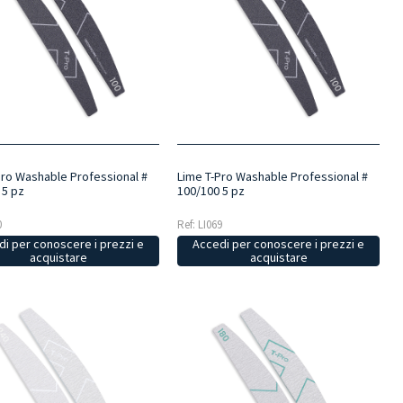
Pro Washable Professional #
Lime T-Pro Washable Professional #
 5 pz
100/100 5 pz
0
Ref: LI069
i per conoscere i prezzi e
Accedi per conoscere i prezzi e
acquistare
acquistare