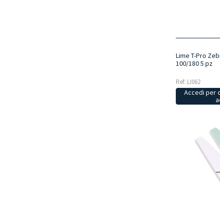
Lime T-Pro Zeb
100/180 5 pz
Ref: LI062
Accedi per 
a