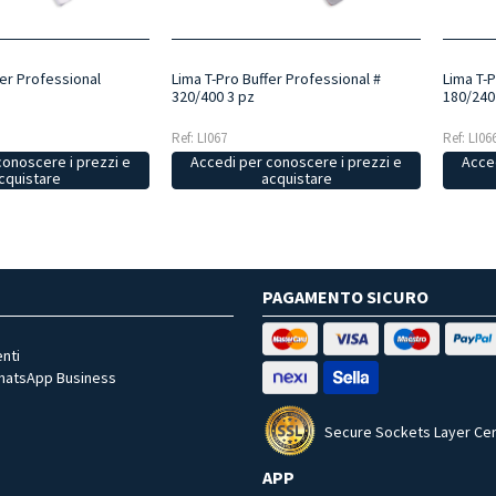
ner Professional
Lima T-Pro Buffer Professional #
Lima T-P
320/400 3 pz
180/240
Ref: LI067
Ref: LI06
conoscere i prezzi e
Accedi per conoscere i prezzi e
Acced
cquistare
acquistare
PAGAMENTO SICURO
nti
WhatsApp Business
Secure Sockets Layer Cer
APP