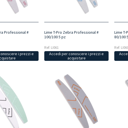
ra Professional #
Lime T-Pro Zebra Professional #
Lime T-
100/100 5 pz
80/100 
Ref: LI061
Ref: LI06
conoscere i prezzi e
Accedi per conoscere i prezzi e
Acced
cquistare
acquistare