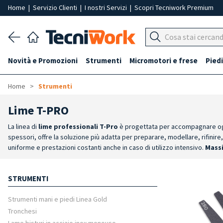
Home
|
Servizio Clienti
|
I nostri Servizi
|
Scopri Tecniwork Premium
Novità e Promozioni
Strumenti
Micromotori e frese
Piedi
Home
Strumenti
Lime T-PRO
La linea di
lime professionali T-Pro
è progettata per accompagnare ogni 
spessori, offre la soluzione più adatta per preparare, modellare, rifinire,
uniforme e prestazioni costanti anche in caso di utilizzo intensivo.
Massi
lavoro.
Qualità che resiste nel tempo
: il rivestimento ad alta resist
del lavoro
: dalla preparazione dell'unghia naturale alla modellatura, dal re
STRUMENTI
ergonomica e la varietà di supporti consentono di lavorare con precisione
Strumenti mani e piedi Linea Gold
Tronchesi