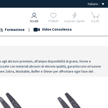
Accedi
Preferiti
Acquisto rapido
€ 0,00
|
Video Consulenza
Formazione
gli abrasivi premium, all'ampia disponibilità di grane, forme e
alizzate con materiali abrasivi di elevata qualità, garantiscono un'azione
linee Zebra, Washable, Buffer e Shiner per affrontare ogni fase del
brasivo e a mantenere elevate le prestazioni nel tempo.
Per ogni fase
studiata per una specifica funzione.
Comfort e controllo
: la struttura