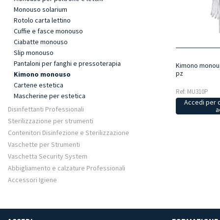
Monouso solarium
Rotolo carta lettino
Cuffie e fasce monouso
Ciabatte monouso
Slip monouso
Pantaloni per fanghi e pressoterapia
Kimono monouso
pz
Kimono monouso
Cartene estetica
Ref: MU310P
Mascherine per estetica
Accedi per 
Disinfettanti Professionali
a
Sterilizzazione per strumenti
Contenitori Disinfezione e Sterilizzazione
Vaschette per Strumenti
Vaschetta Security System
Abbigliamento e calzature Professionali
Accessori Igiene