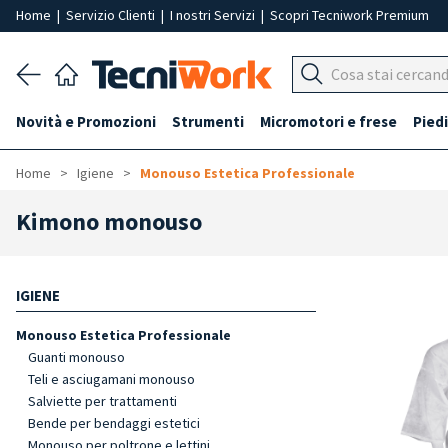
Home
|
Servizio Clienti
|
I nostri Servizi
|
Scopri Tecniwork Premium
Novità e Promozioni
Strumenti
Micromotori e frese
Piedi
Home
Igiene
Monouso Estetica Professionale
Kimono monouso
IGIENE
Monouso Estetica Professionale
Guanti monouso
Teli e asciugamani monouso
Salviette per trattamenti
Bende per bendaggi estetici
Monouso per poltrone e lettini