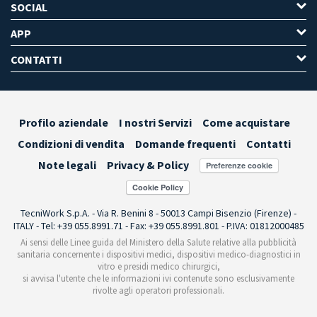
SOCIAL
APP
CONTATTI
Profilo aziendale
I nostri Servizi
Come acquistare
Condizioni di vendita
Domande frequenti
Contatti
Note legali
Privacy & Policy
Preferenze cookie
TecniWork S.p.A. - Via R. Benini 8 - 50013 Campi Bisenzio (Firenze) -
ITALY - Tel: +39 055.8991.71 - Fax: +39 055.8991.801 - P.IVA: 01812000485
Ai sensi delle Linee guida del Ministero della Salute relative alla pubblicità
sanitaria concernente i dispositivi medici, dispositivi medico-diagnostici in
vitro e presidi medico chirurgici,
si avvisa l'utente che le informazioni ivi contenute sono esclusivamente
rivolte agli operatori professionali.