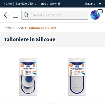
Home
|
Servizio Clienti
|
I nostri Servizi
Ai
Home
Piedi
Talloniere e Rialzi
Talloniere in Silicone