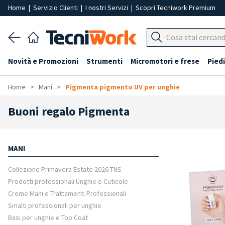
Home
|
Servizio Clienti
|
I nostri Servizi
|
Scopri Tecniwork Premium
Novità e Promozioni
Strumenti
Micromotori e frese
Piedi
Home
Mani
Pigmenta pigmento UV per unghie
Buoni regalo Pigmenta
MANI
Collezione Primavera Estate 2026 TNS
Prodotti professionali Unghie e Cuticole
Creme Mani e Trattamenti Professionali
Smalti professionali per unghie
Basi per unghie e Top Coat