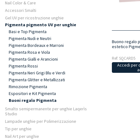
Nail Color & Care
Accessori Smalti
Gel UV per ricostruzione unghie
Pigmenta pigmento UV per unghie
Basi e Top Pigmenta
Pigmenta Nudi e Neutri
Buono regalo p
Pigmenta Bordeaux e Marroni
estetico Pigme
Pigmenta Rosa e Viola
Ref: SQCARD5
Pigmenta Gialli e Arancioni
Accedi per 
Pigmenta Rossi
a
Pigmenta Neri Grigi Blu e Verdi
Pigmenta Glitter e Metallizzati
Rimozione Pigmenta
Espositori e Kit Pigmenta
Buoni regalo Pigmenta
Smalto semipermanente per unghie Laqerìs
Studio
Lampade unghie per Polimerizzazione
Tip per unghie
Nail Art per unghie