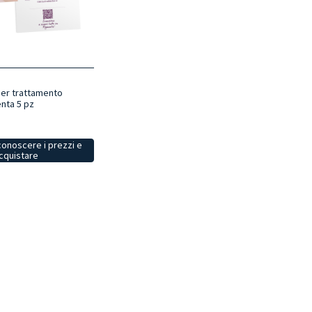
er trattamento
nta 5 pz
conoscere i prezzi e
cquistare