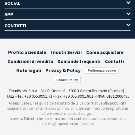
SOCIAL
APP
CONTATTI
Profilo aziendale
I nostri Servizi
Come acquistare
Condizioni di vendita
Domande frequenti
Contatti
Note legali
Privacy & Policy
Preferenze cookie
TecniWork S.p.A. - Via R. Benini 8 - 50013 Campi Bisenzio (Firenze) -
ITALY - Tel: +39 055.8991.71 - Fax: +39 055.8991.801 - P.IVA: 01812000485
Ai sensi delle Linee guida del Ministero della Salute relative alla pubblicità
sanitaria concernente i dispositivi medici, dispositivi medico-diagnostici in
vitro e presidi medico chirurgici,
si avvisa l'utente che le informazioni ivi contenute sono esclusivamente
rivolte agli operatori professionali.