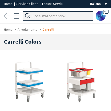
Home
|
Servizio Clienti
|
I nostri Servizi
Ai
Home
Arredamento
Carrelli
Carrelli Colors