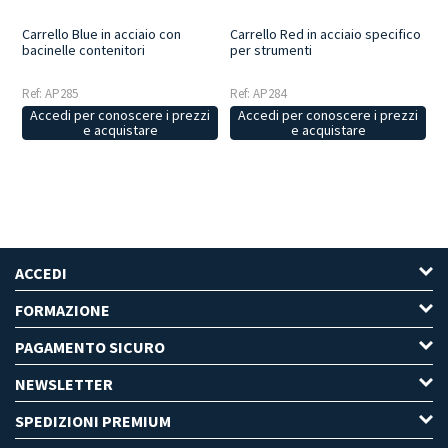
Carrello Blue in acciaio con
Carrello Red in acciaio specifico
bacinelle contenitori
per strumenti
Ref: AP285
Ref: AP284
Accedi per conoscere i prezzi
Accedi per conoscere i prezzi
e acquistare
e acquistare
ACCEDI
FORMAZIONE
PAGAMENTO SICURO
NEWSLETTER
SPEDIZIONI PREMIUM