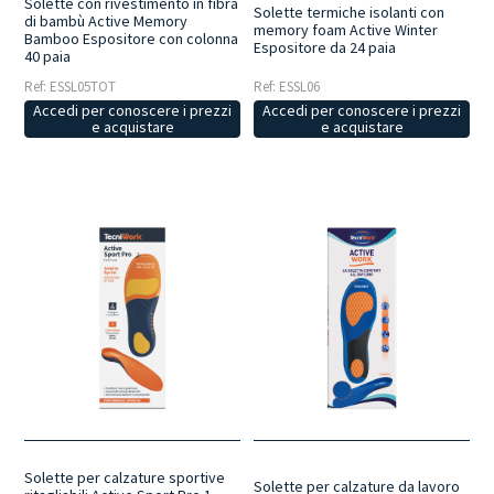
Solette con rivestimento in fibra
Solette termiche isolanti con
di bambù Active Memory
memory foam Active Winter
Bamboo Espositore con colonna
Espositore da 24 paia
40 paia
Ref: ESSL05TOT
Ref: ESSL06
Accedi per conoscere i prezzi
Accedi per conoscere i prezzi
e acquistare
e acquistare
Solette per calzature sportive
Solette per calzature da lavoro