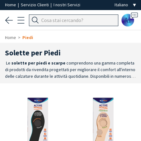
Home
|
Servizio Clienti
|
I nostri Servizi
Ai
Home
Piedi
Solette per Piedi
Le
solette per piedi e scarpe
comprendono una gamma completa
di prodotti da rivendita progettati per migliorare il comfort all'interno
delle calzature durante le attività quotidiane. Disponibili in numerosi
modelli, misure e caratteristiche, rappresentano una soluzione
pratica per aumentare il comfort della camminata e adattare la
calzatura alle diverse esigenze di utilizzo.
Ampia scelta
: la gamma
comprende solette a lunghezza intera e a ¾, disponibili in numerose
misure e configurazioni per adattarsi alle diverse esigenze.
Per ogni
utilizzo
: disponibili solette dedicate al lavoro, allo sport, al tempo
libero e alle attività quotidiane, oltre a modelli studiati per sostenere
l'arco plantare, la zona metatarsale e il tallone.
Comfort
personalizzato
: Memory Foam, materiali termici, solette