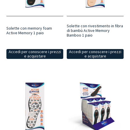
ammortizzanti e altre soluzioni permettono di scegliere il modello più
adatto in base alle proprie esigenze e al tipo di calzatura.
Benessere
quotidiano
: una selezione di solette progettata per migliorare il
comfort durante la camminata e accompagnare il benessere del
piede nelle attività di tutti i giorni.
Solette con rivestimento in fibra
Solette con memory foam
di bambù Active Memory
Active Memory 1 paio
Bamboo 1 paio
Accedi per conoscere i prezzi
Accedi per conoscere i prezzi
e acquistare
e acquistare