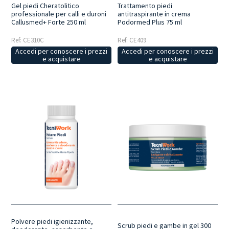
Gel piedi Cheratolitico
Trattamento piedi
professionale per calli e duroni
antitraspirante in crema
Callusmed+ Forte 250 ml
Podormed Plus 75 ml
Ref: CE310C
Ref: CE409
Accedi per conoscere i prezzi
Accedi per conoscere i prezzi
e acquistare
e acquistare
Polvere piedi igienizzante,
Scrub piedi e gambe in gel 300