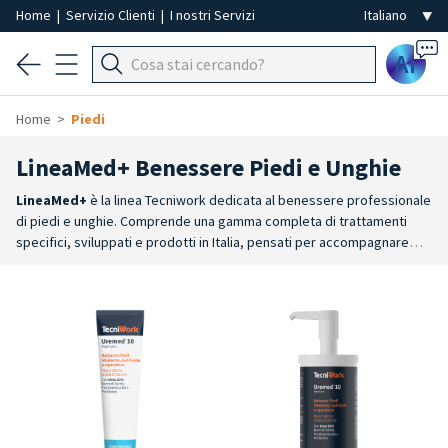
Home
|
Servizio Clienti
|
I nostri Servizi
Ai
Home
Piedi
LineaMed+ Benessere Piedi e Unghie
LineaMed+
è la linea Tecniwork dedicata al benessere professionale
di piedi e unghie. Comprende una gamma completa di trattamenti
specifici, sviluppati e prodotti in Italia, pensati per accompagnare
ogni fase del trattamento, dalla preparazione alla cura
quotidiana.
Trattamenti mirati
: creme specifiche per pelle secca e
molto secca, callosità, ragadi, iperidrosi, piedi affaticati, piedi freddi,
piedi caldi e altre esigenze dedicate al benessere del
piede.
Routine completa
: la gamma comprende prodotti per
pediluvio, scrub piedi e gambe, creme, emulsioni, gel e trattamenti
specifici per preparare, trattare e mantenere il benessere della pelle
e delle unghie.
Doppia linea d'impiego
: disponibili prodotti
professionali per i trattamenti in cabina e referenze dedicate alla