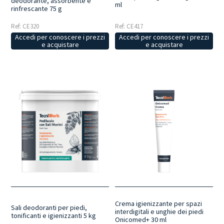
deodorante, assorbente e
ml
rinfrescante 75 g
Ref: CE320
Ref: CE417
Accedi per conoscere i prezzi
Accedi per conoscere i prezzi
e acquistare
e acquistare
Crema igienizzante per spazi
Sali deodoranti per piedi,
interdigitali e unghie dei piedi
tonificanti e igienizzanti 5 kg
Onicomed+ 30 ml