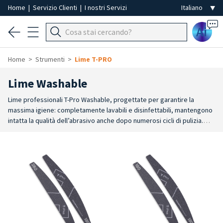
Home
|
Servizio Clienti
|
I nostri Servizi
Ai
Home
Strumenti
Lime T-PRO
Lime Washable
Lime professionali T-Pro Washable, progettate per garantire la
massima igiene: completamente lavabili e disinfettabili, mantengono
intatta la qualità dell’abrasivo anche dopo numerosi cicli di pulizia.
Possono essere trattate anche in vasca a ultrasuoni, per una pulizia
profonda e sicura. La scelta ideale per i professionisti che vogliono
offrire un servizio sicuro e igienico, senza rinunciare a precisione e
performance.