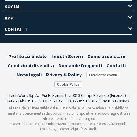
SOCIAL
APP
CONTATTI
Profilo aziendale
I nostri Servizi
Come acquistare
Condizioni di vendita
Domande frequenti
Contatti
Note legali
Privacy & Policy
Preferenze cookie
TecniWork S.p.A. - Via R. Benini 8 - 50013 Campi Bisenzio (Firenze) -
ITALY - Tel: +39 055.8991.71 - Fax: +39 055.8991.801 - P.IVA: 01812000485
Ai sensi delle Linee guida del Ministero della Salute relative alla pubblicità
sanitaria concernente i dispositivi medici, dispositivi medico-diagnostici in
vitro e presidi medico chirurgici,
si avvisa l'utente che le informazioni ivi contenute sono esclusivamente
rivolte agli operatori professionali.