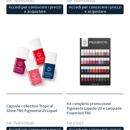
Ref: TNSPROM163
Ref: TNSPROM164
Accedi per conoscere i prezzi
Accedi per conoscere i prezzi
e acquistare
e acquistare
Kit completo promozione
Capsule collection Tropical
Pigmenta Liquido UV e Lampada
Shine TNS Pigmenta UV Liquid
Powerled TNS
Ref: TNSPROM165
Ref: ESSQ2
Accedi per conoscere i prezzi
Accedi per conoscere i prezzi