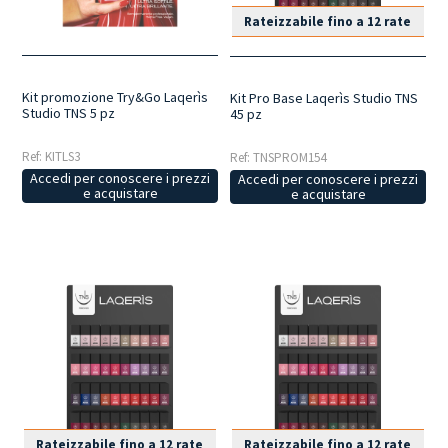
Rateizzabile fino a 12 rate
Kit promozione Try&Go Laqerìs
Kit Pro Base Laqerìs Studio TNS
Studio TNS 5 pz
45 pz
Ref: KITLS3
Ref: TNSPROM154
Accedi per conoscere i prezzi
Accedi per conoscere i prezzi
e acquistare
e acquistare
Rateizzabile fino a 12 rate
Rateizzabile fino a 12 rate