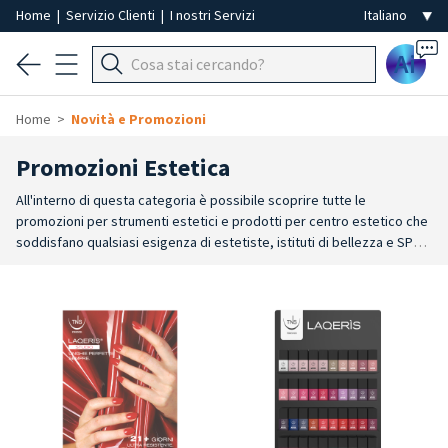
Home
|
Servizio Clienti
|
I nostri Servizi
Ai
Home
Novità e Promozioni
Promozioni Estetica
All'interno di questa categoria è possibile scoprire tutte le
promozioni per strumenti estetici e prodotti per centro estetico che
soddisfano qualsiasi esigenza di estetiste, istituti di bellezza e SPA.
Una selezione accuratata di prodotti per estetica professionale a
prezzo scontato. Entra e scopri gli sconti per il tuo salone di bellezza!
Tantissimi prodotti per centri estetici a prezzi scontati. Approfitta
delle nostre offerte e scopri i migliori prodotti cosmetici per il centro
estetico. Tante offerte e promozioni con il meglio dei prodotti
cosmetici professionali per estetiste e centri estetici in vendita on
line.