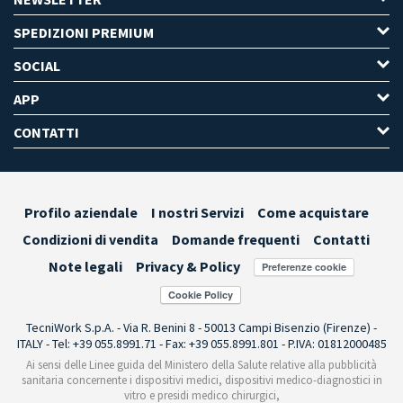
SPEDIZIONI PREMIUM
SOCIAL
APP
CONTATTI
Profilo aziendale
I nostri Servizi
Come acquistare
Condizioni di vendita
Domande frequenti
Contatti
Note legali
Privacy & Policy
Preferenze cookie
TecniWork S.p.A. - Via R. Benini 8 - 50013 Campi Bisenzio (Firenze) -
ITALY - Tel: +39 055.8991.71 - Fax: +39 055.8991.801 - P.IVA: 01812000485
Ai sensi delle Linee guida del Ministero della Salute relative alla pubblicità
sanitaria concernente i dispositivi medici, dispositivi medico-diagnostici in
vitro e presidi medico chirurgici,