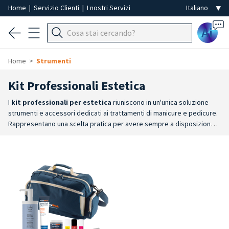
Home
|
Servizio Clienti
|
I nostri Servizi
Ai
Home
Strumenti
Kit Professionali Estetica
I
kit professionali per estetica
riuniscono in un'unica soluzione
strumenti e accessori dedicati ai trattamenti di manicure e pedicure.
Rappresentano una scelta pratica per avere sempre a disposizione il
materiale necessario alle principali lavorazioni di mani e
piedi.
Soluzione completa
: comprendono una selezione coordinata
di strumenti e accessori per accompagnare le diverse fasi dei
trattamenti estetici.
Ideali per iniziare
: particolarmente indicati per
chi si avvicina alla professione, per gli studenti delle scuole di
estetica e per chi desidera disporre fin da subito di un set
completo.
Strumenti professionali
: possono includere strumenti in
acciaio inox, accessori monouso e pratiche soluzioni per
l'organizzazione e il trasporto della strumentazione.
Praticità