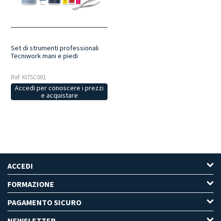
quotidiana
: un unico kit permette di organizzare il materiale in
modo ordinato, facilitando il trasporto e la gestione delle attività
operative.
Sempre a portata di mano
: tutti gli strumenti necessari
sono raccolti in un unico set, pronti all'utilizzo durante i trattamenti.
Set di strumenti professionali
Tecniwork mani e piedi
Ref: KITSC001
Accedi per conoscere i prezzi
e acquistare
ACCEDI
FORMAZIONE
PAGAMENTO SICURO
NEWSLETTER