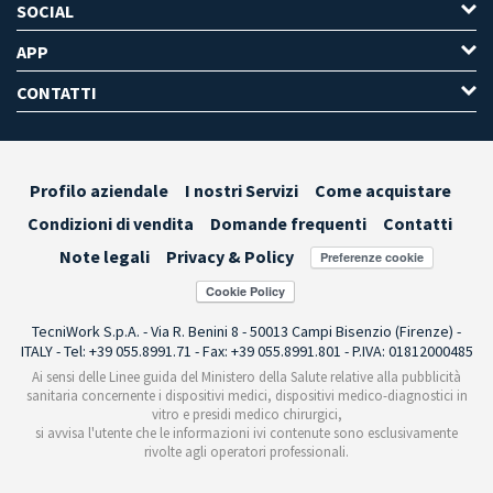
SOCIAL
APP
CONTATTI
Profilo aziendale
I nostri Servizi
Come acquistare
Condizioni di vendita
Domande frequenti
Contatti
Note legali
Privacy & Policy
Preferenze cookie
TecniWork S.p.A. - Via R. Benini 8 - 50013 Campi Bisenzio (Firenze) -
ITALY - Tel: +39 055.8991.71 - Fax: +39 055.8991.801 - P.IVA: 01812000485
Ai sensi delle Linee guida del Ministero della Salute relative alla pubblicità
sanitaria concernente i dispositivi medici, dispositivi medico-diagnostici in
vitro e presidi medico chirurgici,
si avvisa l'utente che le informazioni ivi contenute sono esclusivamente
rivolte agli operatori professionali.