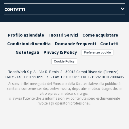
CONTATTI
Profilo aziendale
I nostri Servizi
Come acquistare
Condizioni di vendita
Domande frequenti
Contatti
Note legali
Privacy & Policy
Preferenze cookie
TecniWork S.p.A. - Via R. Benini 8 - 50013 Campi Bisenzio (Firenze) -
ITALY - Tel: +39 055.8991.71 - Fax: +39 055.8991.801 - P.IVA: 01812000485
Ai sensi delle Linee guida del Ministero della Salute relative alla pubblicità
sanitaria concernente i dispositivi medici, dispositivi medico-diagnostici in
vitro e presidi medico chirurgici,
si avvisa l'utente che le informazioni ivi contenute sono esclusivamente
rivolte agli operatori professionali.