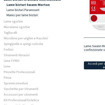
Lame bisturi Swann-Morton
Lame bisturi Paramount
Manici per lame bisturi
Lame sgorbie
Microlame sgorbie
Tagliacalli
Microlime per unghie e Raschini
Spingipelle e spingi cuticole
Lame Swann Mo
Forbici
confezionate 
Strumenti Abrasivi
Lime T-PRO
Accedi per 
Lime
a
Pinzette Professionali
Pinze
Spremicomedoni
Vaschette per Strumenti
Accessori per strumenti
Kit Professionali Estetica