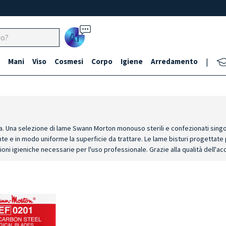
Ai
Mani
Viso
Cosmesi
Corpo
Igiene
Arredamento
|
. Una selezione di lame Swann Morton monouso sterili e confezionati singol
te e in modo uniforme la superficie da trattare. Le lame bisturi progettate 
ni igieniche necessarie per l'uso professionale. Grazie alla qualità dell'a
lità: lame realizzate in acciaio certificato, che garantisce resistenza alla 
che per il lavoro professionale. Precisione di taglio: affilatura della lama 
sultati. Compatibilità con il manico dei bisturi: lame progettate per essere 