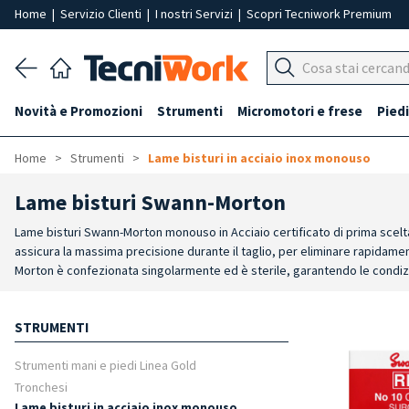
Home
|
Servizio Clienti
|
I nostri Servizi
|
Scopri Tecniwork Premium
Novità e Promozioni
Strumenti
Micromotori e frese
Piedi
Home
Strumenti
Lame bisturi in acciaio inox monouso
Lame bisturi Swann-Morton
Lame bisturi Swann-Morton monouso in Acciaio certificato di prima scelta
assicura la massima precisione durante il taglio, per eliminare rapidamen
Morton è confezionata singolarmente ed è sterile, garantendo le condizio
ideale per la rimozione efficace delle ipercheratosi. Materiale di alta qua
confezionata singolarmente e sterilizzata, garantendo le condizioni igieni
STRUMENTI
rapidamente le ipercheratosi, minimizzando il disagio e ottimizzando i ri
con gli strumenti esistenti.
Strumenti mani e piedi Linea Gold
Tronchesi
Lame bisturi in acciaio inox monouso