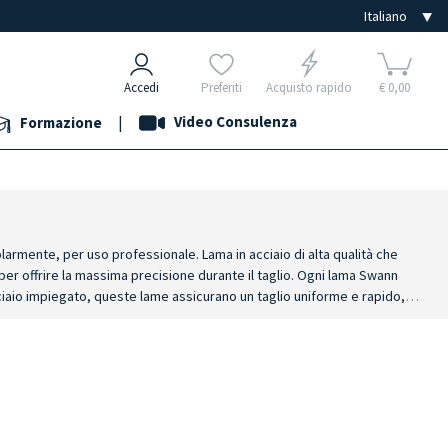
Accedi
Preferiti
Acquisto rapido
€ 0,00
|
Video Consulenza
Formazione
armente, per uso professionale. Lama in acciaio di alta qualità che
per offrire la massima precisione durante il taglio. Ogni lama Swann
cciaio impiegato, queste lame assicurano un taglio uniforme e rapido,
corrosione e alla deformazione durante l'uso. Monouso e sterili: ogni lama è
che assicura la massima precisione durante il taglio, per rimuovere
compatibili con i bisturi standard, assicurando una perfetta integrazione