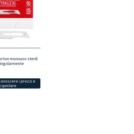
rton monouso sterili
singolarmente
conoscere i prezzi e
cquistare