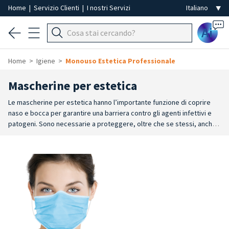
Home
|
Servizio Clienti
|
I nostri Servizi
Ai
Home
Igiene
Monouso Estetica Professionale
Mascherine per estetica
Le mascherine per estetica hanno l’importante funzione di coprire
naso e bocca per garantire una barriera contro gli agenti infettivi e
patogeni. Sono necessarie a proteggere, oltre che se stessi, anche
gli altri.
Le mascherine monouso per viso sono ideali per proteggersi
anche da polveri, smog, batteri e molti altri agenti esterni. Le
mascherine chirurgiche e le mascherine FFP2 sono caratterizzate da
un elevato potere filtrante e devono essere in grado di assicurare un
comfort ottimale per tutto il giorno.
Offrono un'ottima vestibilità,
adattandosi perfettamente alla forma del viso, grazie al fermanaso
regolabile e agli elastici di fissaggio da passare dietro le orecchie.
Queste specifiche caratteristiche rendono la mascherina estetista
confortevole, soprattutto quando le mascherine devono essere