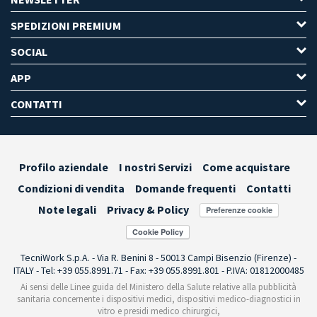
SPEDIZIONI PREMIUM
SOCIAL
APP
CONTATTI
Profilo aziendale
I nostri Servizi
Come acquistare
Condizioni di vendita
Domande frequenti
Contatti
Note legali
Privacy & Policy
Preferenze cookie
TecniWork S.p.A. - Via R. Benini 8 - 50013 Campi Bisenzio (Firenze) -
ITALY - Tel: +39 055.8991.71 - Fax: +39 055.8991.801 - P.IVA: 01812000485
Ai sensi delle Linee guida del Ministero della Salute relative alla pubblicità
sanitaria concernente i dispositivi medici, dispositivi medico-diagnostici in
vitro e presidi medico chirurgici,