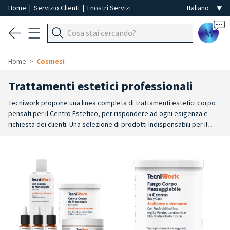
Home
|
Servizio Clienti
|
I nostri Servizi
Ai
Home
Cosmesi
Trattamenti estetici professionali
Tecniwork propone una linea completa di trattamenti estetici corpo
pensati per il Centro Estetico, per rispondere ad ogni esigenza e
richiesta dei clienti. Una selezione di prodotti indispensabili per il
lavoro quotidiano dell'estetista, che si contraddistinguono per
convenienza e qualità garantite da Tecniwork. Tutti i prodotti sono ad
uso professionale, realizzati con ingredienti naturali. I prodotti per il
corpo permettono di realizzare un trattamento esclusivo, su misura
per ogni cliente, grazie alla combinazione con le Sinergie Essenziali,
concentrati attivi di origine naturale che ne personalizzano la
funzione per un trattamento estetico unico e personalizzato.