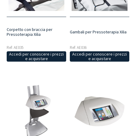
motore di nuova generazione che li rende estremamente silenziosi
ed efficiente nel tempo.
Corpetto con braccia per
Gambali per Pressoterapia Xilia
Pressoterapia Xilia
Ref: AE035
Ref: AE036
Accedi per conoscere i prezzi
Accedi per conoscere i prezzi
e acquistare
e acquistare