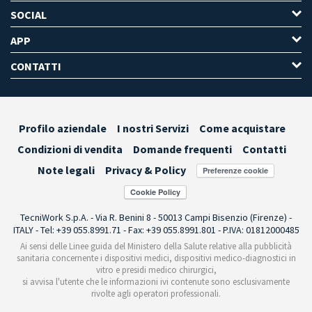
SOCIAL
APP
CONTATTI
Profilo aziendale
I nostri Servizi
Come acquistare
Condizioni di vendita
Domande frequenti
Contatti
Note legali
Privacy & Policy
Preferenze cookie
TecniWork S.p.A. - Via R. Benini 8 - 50013 Campi Bisenzio (Firenze) -
ITALY - Tel: +39 055.8991.71 - Fax: +39 055.8991.801 - P.IVA: 01812000485
Ai sensi delle Linee guida del Ministero della Salute relative alla pubblicità
sanitaria concernente i dispositivi medici, dispositivi medico-diagnostici in
vitro e presidi medico chirurgici,
si avvisa l'utente che le informazioni ivi contenute sono esclusivamente
rivolte agli operatori professionali.