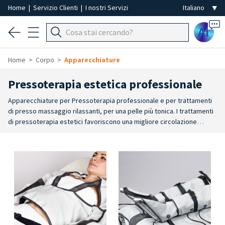
Home
|
Servizio Clienti
|
I nostri Servizi
Ai
Home
Corpo
Apparecchiature
Pressoterapia estetica professionale
Apparecchiature per Pressoterapia professionale e per trattamenti
di presso massaggio rilassanti, per una pelle più tonica. I trattamenti
di pressoterapia estetici favoriscono una migliore circolazione
venosa e linfatica, agendo efficacemente sugli inestetismi della
cellulite e aiutando a contrastare la ritenzione di liquidi. Le sedute di
pressoterapia donano effetti benefici al sistema sanguigno e al
sistema linfatico, agendo sulla circolazione sanguigna, sul drenaggio
linfatico e sul sistema circolatorio in generale. Il pressomassaggio è
un trattamento estetico che, lavorando sul sistema sanguigno e
linfatico, apporta benessere e leggerezza alle gambe. E'
particolarmente indicata per la riduzione degli inestetismi dati dalla
ritenzione idrica. Gli apparecchi per pressoterapia sono dotati di