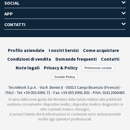
SOCIAL
APP
CONTATTI
Profilo aziendale
I nostri Servizi
Come acquistare
Condizioni di vendita
Domande frequenti
Contatti
Note legali
Privacy & Policy
Preferenze cookie
TecniWork S.p.A. - Via R. Benini 8 - 50013 Campi Bisenzio (Firenze) -
ITALY - Tel: +39 055.8991.71 - Fax: +39 055.8991.801 - P.IVA: 01812000485
Ai sensi delle Linee guida del Ministero della Salute relative alla pubblicità
sanitaria concernente i dispositivi medici, dispositivi medico-diagnostici in
vitro e presidi medico chirurgici,
si avvisa l'utente che le informazioni ivi contenute sono esclusivamente
rivolte agli operatori professionali.