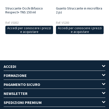
Struccante Occhi Bifasico
Guanto Struccante in microfibra
Respect+ TNS 150 ml
2 pz
Ref: VS002
Ref: VS200
Accedi per conoscere i prezzi
Accedi per conoscere i prezzi
e acquistare
e acquistare
ACCEDI
FORMAZIONE
PAGAMENTO SICURO
NEWSLETTER
SPEDIZIONI PREMIUM