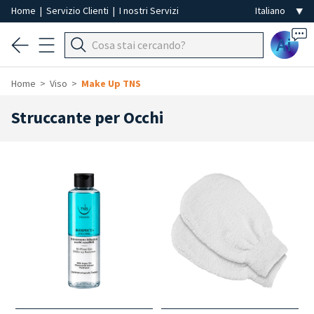
Home
|
Servizio Clienti
|
I nostri Servizi
Ai
Home
Viso
Make Up TNS
Struccante per Occhi