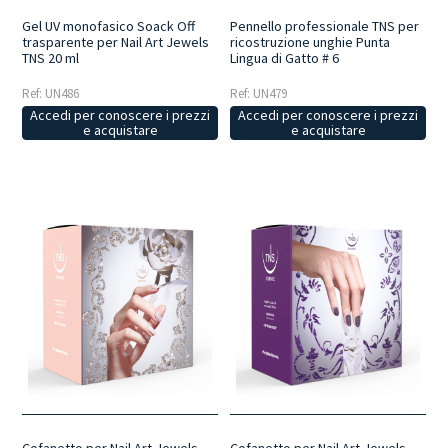
Gel UV monofasico Soack Off
Pennello professionale TNS per
trasparente per Nail Art Jewels
ricostruzione unghie Punta
TNS 20 ml
Lingua di Gatto # 6
Ref: UN486
Ref: UN479
Accedi per conoscere i prezzi
Accedi per conoscere i prezzi
e acquistare
e acquistare
Cofanetto per Nail Art Jewels
Cofanetto per Nail Art Jewels