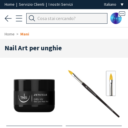
Home
|
Servizio Clienti
|
I nostri Servizi
Ai
Home
Mani
Nail Art per unghie