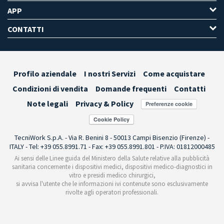
APP
CONTATTI
Profilo aziendale
I nostri Servizi
Come acquistare
Condizioni di vendita
Domande frequenti
Contatti
Note legali
Privacy & Policy
Preferenze cookie
TecniWork S.p.A. - Via R. Benini 8 - 50013 Campi Bisenzio (Firenze) -
ITALY - Tel: +39 055.8991.71 - Fax: +39 055.8991.801 - P.IVA: 01812000485
Ai sensi delle Linee guida del Ministero della Salute relative alla pubblicità
sanitaria concernente i dispositivi medici, dispositivi medico-diagnostici in
vitro e presidi medico chirurgici,
si avvisa l'utente che le informazioni ivi contenute sono esclusivamente
rivolte agli operatori professionali.