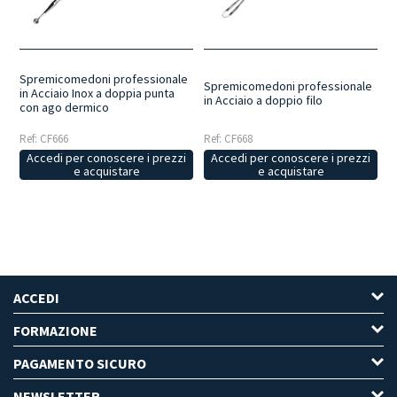
offrire una presa stabile e un buon controllo durante le operazioni di
pulizia estetica del viso.
Spremicomedoni professionale
Spremicomedoni professionale
in Acciaio Inox a doppia punta
in Acciaio a doppio filo
con ago dermico
Ref: CF666
Ref: CF668
Accedi per conoscere i prezzi
Accedi per conoscere i prezzi
e acquistare
e acquistare
ACCEDI
FORMAZIONE
PAGAMENTO SICURO
NEWSLETTER