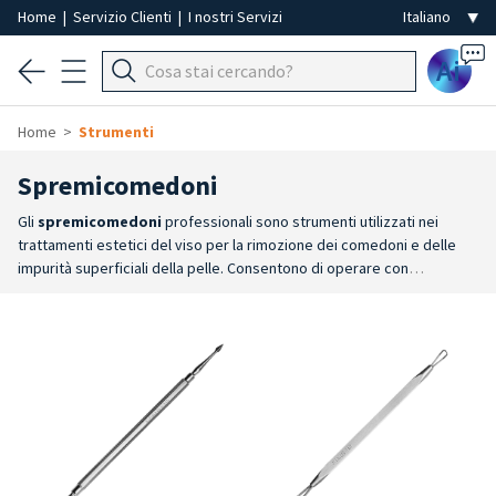
Home
|
Servizio Clienti
|
I nostri Servizi
Ai
Home
Strumenti
Spremicomedoni
Gli
spremicomedoni
professionali sono strumenti utilizzati nei
trattamenti estetici del viso per la rimozione dei comedoni e delle
impurità superficiali della pelle. Consentono di operare con
precisione durante le operazioni di pulizia estetica del viso,
favorendo una rimozione mirata delle impurità cutanee.
Pulizia del
viso
: progettati per facilitare la rimozione controllata di comedoni e
impurità superficiali durante i trattamenti estetici.
Massima
precisione
: le estremità operative consentono di intervenire con
accuratezza nelle diverse aree del viso, favorendo un utilizzo pratico
e controllato.
Acciaio inox
: realizzati in acciaio inox, sono idonei alle
procedure di disinfezione e sterilizzazione, garantendo resistenza,
affidabilità e lunga durata.
Praticità d'uso
: strumenti progettati per