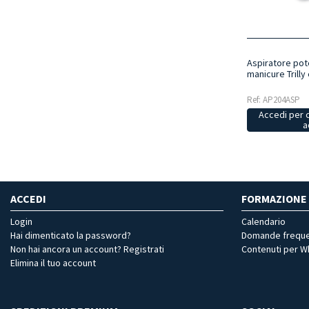
Aspiratore pot
manicure Trilly 
Ref: AP204ASP
Accedi per 
a
ACCEDI
FORMAZIONE
Login
Calendario
Hai dimenticato la password?
Domande freque
Non hai ancora un account? Registrati
Contenuti per 
Elimina il tuo account