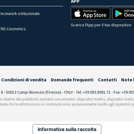
APP
Tecniwork istituzionale
Scarica l'App per il tuo dispositivo
TNS Cosmetics
Condizioni di vendita
Domande frequenti
Contatti
Note 
i 8 - 50013 Campi Bisenzio (Firenze) - ITALY - Tel: +39 055.8991.71 - Fax: +39 0
te relative alla pubblicità sanitaria concernente i dispositivi medici, dispositivi medi
'utente che le informazioni ivi contenute sono esclusivamente rivolte agli operatori pr
Informativa sulla raccolta