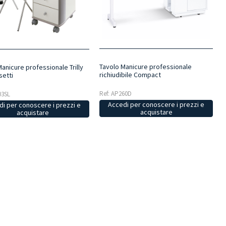
Tavolo Manicure professionale
anicure professionale Trilly
richiudibile Compact
setti
Ref: AP260D
03SL
Accedi per conoscere i prezzi e
i per conoscere i prezzi e
acquistare
acquistare