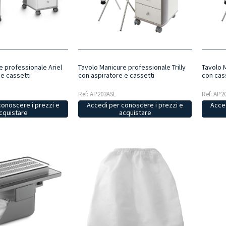
e professionale Ariel
Tavolo Manicure professionale Trilly
Tavolo M
 e cassetti
con aspiratore e cassetti
con cas
Ref: AP203ASL
Ref: AP2
conoscere i prezzi e
Accedi per conoscere i prezzi e
Acced
cquistare
acquistare