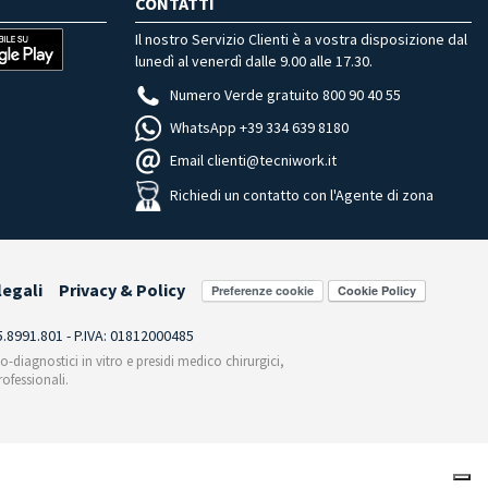
CONTATTI
Il nostro Servizio Clienti è a vostra disposizione dal
lunedì al venerdì dalle 9.00 alle 17.30.
Numero Verde gratuito 800 90 40 55
WhatsApp +39 334 639 8180
Email clienti@tecniwork.it
Richiedi un contatto con l'Agente di zona
legali
Privacy & Policy
Preferenze cookie
55.8991.801 - P.IVA: 01812000485
co-diagnostici in vitro e presidi medico chirurgici,
ofessionali.