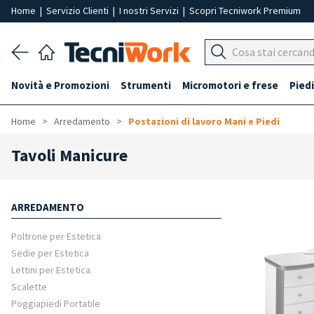
Home
|
Servizio Clienti
|
I nostri Servizi
|
Scopri Tecniwork Premium
Novità e Promozioni
Strumenti
Micromotori e frese
Piedi
Home
Arredamento
Postazioni di lavoro Mani e Piedi
Tavoli Manicure
ARREDAMENTO
Poltrone per Estetica
Sedie per Estetica
Lettini per Estetica
Scalette
Poggiapiedi Portatile