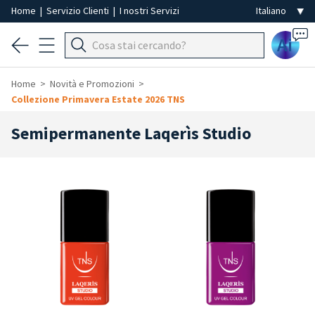
Home
|
Servizio Clienti
|
I nostri Servizi
Ai
Home
Novità e Promozioni
Collezione Primavera Estate 2026 TNS
Semipermanente Laqerìs Studio