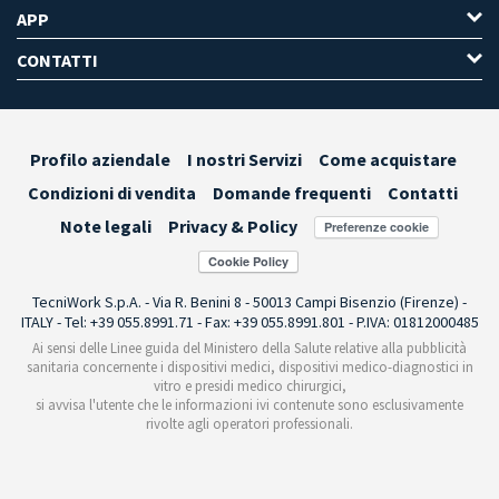
APP
CONTATTI
Profilo aziendale
I nostri Servizi
Come acquistare
Condizioni di vendita
Domande frequenti
Contatti
Note legali
Privacy & Policy
Preferenze cookie
TecniWork S.p.A. - Via R. Benini 8 - 50013 Campi Bisenzio (Firenze) -
ITALY - Tel: +39 055.8991.71 - Fax: +39 055.8991.801 - P.IVA: 01812000485
Ai sensi delle Linee guida del Ministero della Salute relative alla pubblicità
sanitaria concernente i dispositivi medici, dispositivi medico-diagnostici in
vitro e presidi medico chirurgici,
si avvisa l'utente che le informazioni ivi contenute sono esclusivamente
rivolte agli operatori professionali.