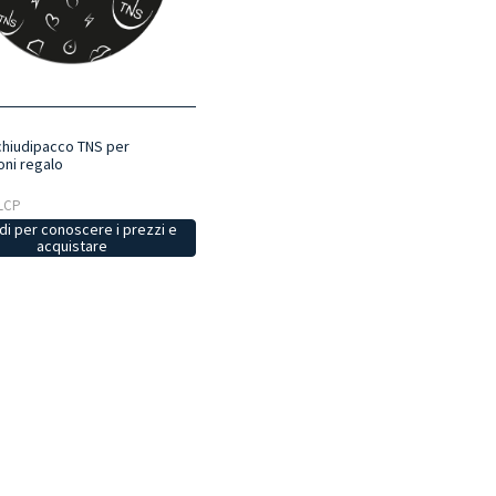
 chiudipacco TNS per
oni regalo
OLCP
i per conoscere i prezzi e
acquistare