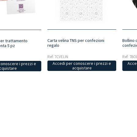
Carta velina TNS per confezioni
Bollino
er trattamento
regalo
confezi
nta 5 pz
Ref: 7CVELIN
Ref: 7B
Accedi per conoscere i prezzi e
Acced
conoscere i prezzi e
acquistare
cquistare