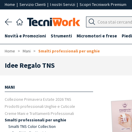
Home
|
Servizio Clienti
|
I nostri Servizi
|
Scopri Tecniwork Premium
Novità e Promozioni
Strumenti
Micromotori e frese
Piedi
Home
Mani
Smalti professionali per unghie
Idee Regalo TNS
MANI
Collezione Primavera Estate 2026 TNS
Prodotti professionali Unghie e Cuticole
Creme Mani e Trattamenti Professionali
Smalti professionali per unghie
Smalti TNS Color Collection