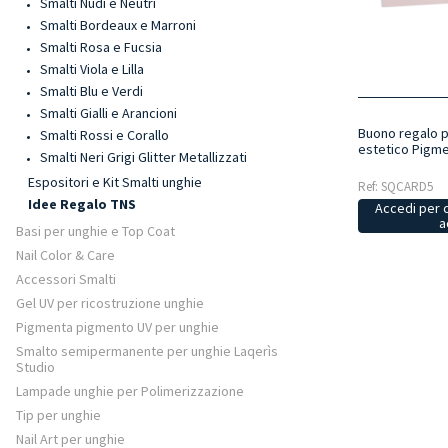
Smalti Nudi e Neutri
Smalti Bordeaux e Marroni
Smalti Rosa e Fucsia
Smalti Viola e Lilla
Smalti Blu e Verdi
Smalti Gialli e Arancioni
Buono regalo p
Smalti Rossi e Corallo
estetico Pigme
Smalti Neri Grigi Glitter Metallizzati
Espositori e Kit Smalti unghie
Ref: SQCARD5
Idee Regalo TNS
Accedi per 
a
Basi per unghie e Top Coat
Nail Color & Care
Accessori Smalti
Gel UV per ricostruzione unghie
Pigmenta pigmento UV per unghie
Smalto semipermanente per unghie Laqerìs
Studio
Lampade unghie per Polimerizzazione
Tip per unghie
Nail Art per unghie