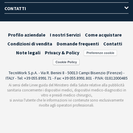
CONTATTI
Profilo aziendale
I nostri Servizi
Come acquistare
Condizioni di vendita
Domande frequenti
Contatti
Note legali
Privacy & Policy
Preferenze cookie
TecniWork S.p.A. - Via R. Benini 8 - 50013 Campi Bisenzio (Firenze) -
ITALY - Tel: +39 055.8991.71 - Fax: +39 055.8991.801 - P.IVA: 01812000485
Ai sensi delle Linee guida del Ministero della Salute relative alla pubblicità
sanitaria concernente i dispositivi medici, dispositivi medico-diagnostici in
vitro e presidi medico chirurgici,
si avvisa l'utente che le informazioni ivi contenute sono esclusivamente
rivolte agli operatori professionali.