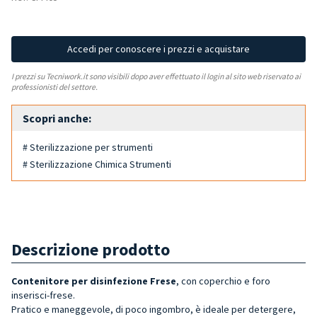
Accedi per conoscere i prezzi e acquistare
I prezzi su Tecniwork.it sono visibili dopo aver effettuato il login al sito web riservato ai
professionisti del settore.
Scopri anche:
# Sterilizzazione per strumenti
# Sterilizzazione Chimica Strumenti
Descrizione prodotto
Contenitore per disinfezione Frese
, con coperchio e foro
inserisci-frese.
Pratico e maneggevole, di poco ingombro, è ideale per detergere,