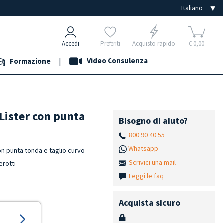
Accedi
Preferiti
Acquisto rapido
€ 0,00
|
Video Consulenza
Formazione
 Lister con punta
Bisogno di aiuto?
800 90 40 55
Whatsapp
con punta tonda e taglio curvo
Scrivici una mail
erotti
Leggi le faq
Acquista sicuro