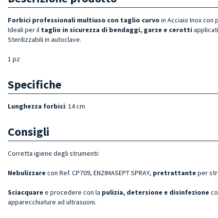
Forbici
professionali multiuso con taglio curvo
in Acciaio Inox con
Ideali per il
taglio in sicurezza di bendaggi, garze e cerotti
applicati
Sterilizzabili in autoclave.
1 pz
Specifiche
Lunghezza forbici
: 14 cm
Consigli
Corretta igiene degli strumenti:
Nebulizzare
con Ref. CP709, ENZIMASEPT SPRAY,
pretrattante
per st
Sciacquare
e procedere con la
pulizia, detersione e disinfezione
co
apparecchiature ad ultrasuoni.