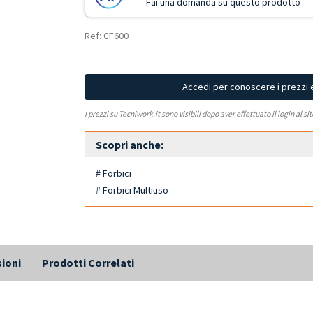
Fai una domanda su questo prodotto
Ref: CF600
Accedi per conoscere i prezzi 
I prezzi su Tecniwork.it sono visibili dopo aver effettuato il login al si
Scopri anche:
# Forbici
# Forbici Multiuso
ioni
Prodotti Correlati