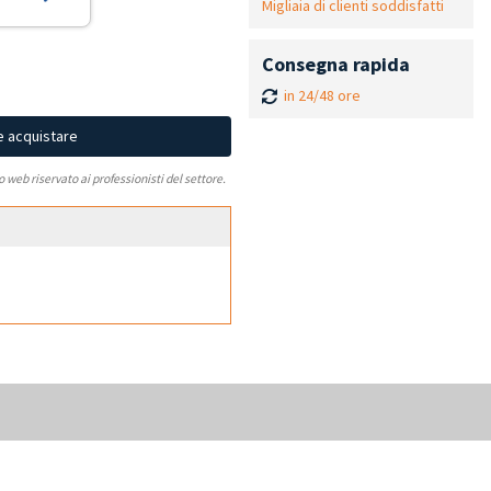
Migliaia di clienti soddisfatti
Consegna rapida
in 24/48 ore
e acquistare
to web riservato ai professionisti del settore.