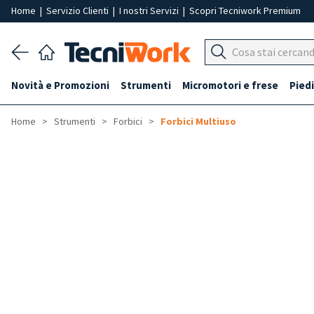
Home
|
Servizio Clienti
|
I nostri Servizi
|
Scopri Tecniwork Premium
Novità e Promozioni
Strumenti
Micromotori e frese
Piedi
Home
Strumenti
Forbici
Forbici Multiuso