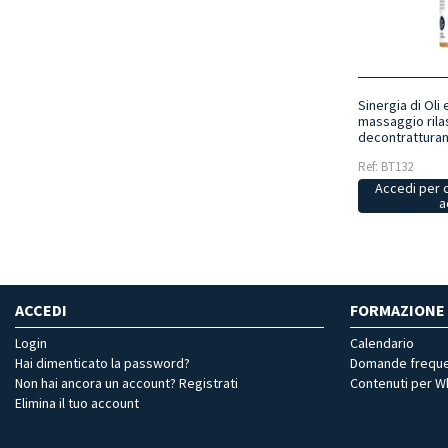
Sinergia di Oli 
massaggio rila
decontratturan
Ref: BT132
Accedi per 
a
ACCEDI
FORMAZIONE
Login
Calendario
Hai dimenticato la password?
Domande freque
Non hai ancora un account? Registrati
Contenuti per 
Elimina il tuo account