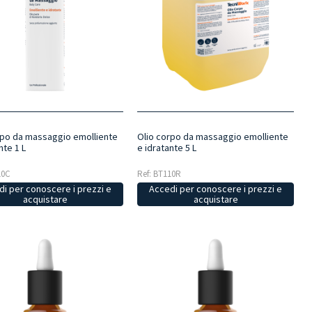
rpo da massaggio emolliente
Olio corpo da massaggio emolliente
nte 1 L
e idratante 5 L
10C
Ref: BT110R
i per conoscere i prezzi e
Accedi per conoscere i prezzi e
acquistare
acquistare