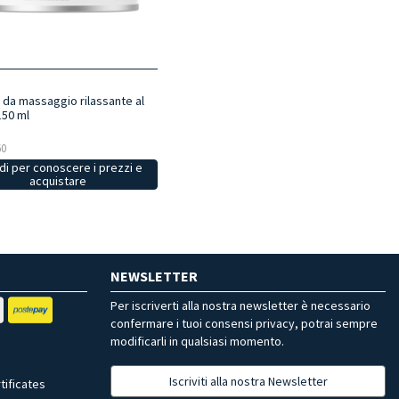
 da massaggio rilassante al
50 ml
60
i per conoscere i prezzi e
acquistare
NEWSLETTER
Per iscriverti alla nostra newsletter è necessario
confermare i tuoi consensi privacy, potrai sempre
modificarli in qualsiasi momento.
Iscriviti alla nostra Newsletter
tificates