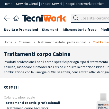
Home
|
Servizio Clienti
|
I nostri Servizi
|
Scopri Tecniwork Premium
Novità e Promozioni
Strumenti
Micromotori e frese
Piedi
Home
Cosmesi
Trattamenti estetici professionali
Trattamen
Trattamenti corpo Cabina
Prodotti professionali per il corpo specifici per ogni tipo di trattamento 
cellulite, rassodare e rimodellare il fisico e ridurre la ritenzione idric
combinazione con le Sinergie di Oli Essenziali, concentrati attivi di ori
tecnologia “veicolo attivo”, una struttura biologica capace di agire da 
COSMESI
Cofanetti idee regalo
Trattamenti estetici professionali
Trattamenti corpo Tecniwork