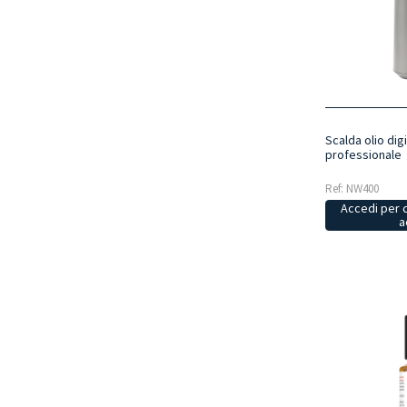
Scalda olio di
professionale
Ref: NW400
Accedi per 
a