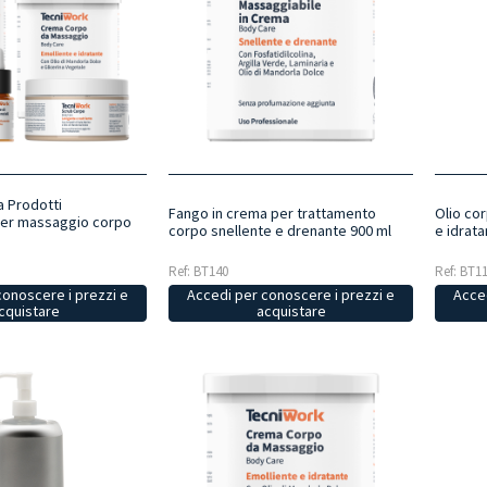
va Prodotti
Fango in crema per trattamento
Olio co
per massaggio corpo
corpo snellente e drenante 900 ml
e idrata
Ref: BT140
Ref: BT1
conoscere i prezzi e
Accedi per conoscere i prezzi e
Acced
cquistare
acquistare