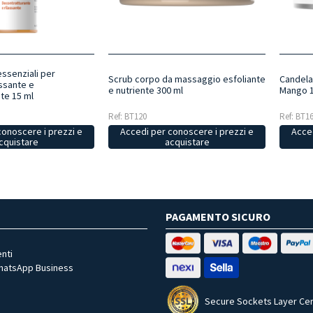
essenziali per
Scrub corpo da massaggio esfoliante
Candela
ssante e
e nutriente 300 ml
Mango 1
te 15 ml
Ref: BT120
Ref: BT1
conoscere i prezzi e
Accedi per conoscere i prezzi e
Acced
cquistare
acquistare
PAGAMENTO SICURO
nti
WhatsApp Business
Secure Sockets Layer Cer