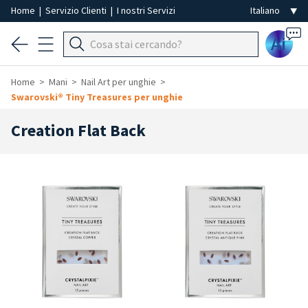
Home
|
Servizio Clienti
|
I nostri Servizi
Ai
Home
Mani
Nail Art per unghie
Swarovski® Tiny Treasures per unghie
Creation Flat Back