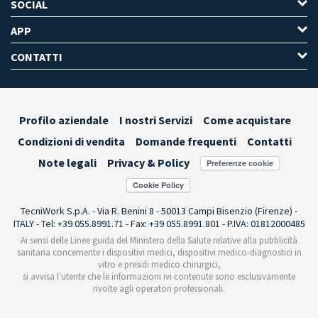
SOCIAL
APP
CONTATTI
Profilo aziendale
I nostri Servizi
Come acquistare
Condizioni di vendita
Domande frequenti
Contatti
Note legali
Privacy & Policy
Preferenze cookie
TecniWork S.p.A. - Via R. Benini 8 - 50013 Campi Bisenzio (Firenze) -
ITALY - Tel: +39 055.8991.71 - Fax: +39 055.8991.801 - P.IVA: 01812000485
Ai sensi delle Linee guida del Ministero della Salute relative alla pubblicità
sanitaria concernente i dispositivi medici, dispositivi medico-diagnostici in
vitro e presidi medico chirurgici,
si avvisa l'utente che le informazioni ivi contenute sono esclusivamente
rivolte agli operatori professionali.