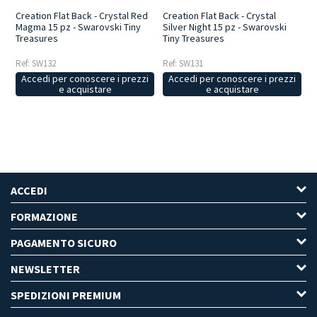
Creation Flat Back - Crystal Red
Creation Flat Back - Crystal
Magma 15 pz - Swarovski Tiny
Silver Night 15 pz - Swarovski
Treasures
Tiny Treasures
Ref: SW132
Ref: SW131
Accedi per conoscere i prezzi
Accedi per conoscere i prezzi
e acquistare
e acquistare
ACCEDI
FORMAZIONE
PAGAMENTO SICURO
NEWSLETTER
SPEDIZIONI PREMIUM