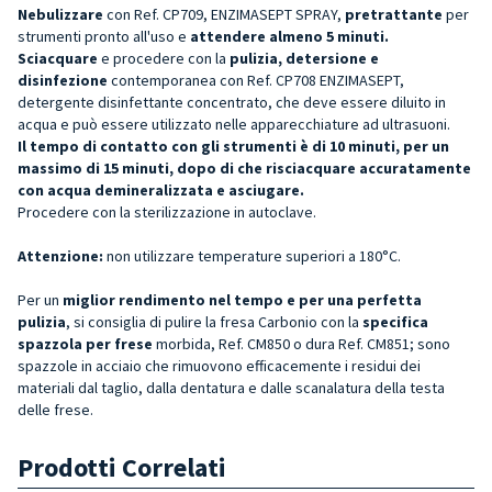
Nebulizzare
con Ref. CP709, ENZIMASEPT SPRAY,
pretrattante
per
strumenti pronto all'uso e
attendere almeno 5 minuti.
Sciacquare
e procedere con la
pulizia, detersione e
disinfezione
contemporanea con Ref. CP708 ENZIMASEPT,
detergente disinfettante concentrato, che deve essere diluito in
acqua e può essere utilizzato nelle apparecchiature ad ultrasuoni.
Il tempo di contatto con gli strumenti è di 10 minuti, per un
massimo di 15 minuti, dopo di che risciacquare accuratamente
con acqua demineralizzata e asciugare.
Procedere con la sterilizzazione in autoclave.
Attenzione:
non utilizzare temperature superiori a 180°C.
Per un
miglior rendimento nel tempo e per una perfetta
pulizia
, si consiglia di pulire la fresa Carbonio con la
specifica
spazzola per frese
morbida, Ref. CM850 o dura Ref. CM851; sono
spazzole in acciaio che rimuovono efficacemente i residui dei
materiali dal taglio, dalla dentatura e dalle scanalatura della testa
delle frese.
Prodotti Correlati