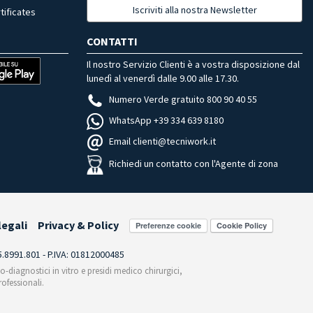
Iscriviti alla nostra Newsletter
tificates
CONTATTI
Il nostro Servizio Clienti è a vostra disposizione dal
lunedì al venerdì dalle 9.00 alle 17.30.
Numero Verde gratuito 800 90 40 55
WhatsApp +39 334 639 8180
Email clienti@tecniwork.it
Richiedi un contatto con l'Agente di zona
legali
Privacy & Policy
Preferenze cookie
55.8991.801 - P.IVA: 01812000485
co-diagnostici in vitro e presidi medico chirurgici,
ofessionali.