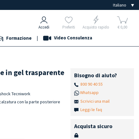
Accedi
Preferiti
Acquisto rapido
€ 0,00
|
Video Consulenza
Formazione
ne in gel trasparente
Bisogno di aiuto?
800 90 40 55
Whatsapp
i-shock Tecniwork
Scrivici una mail
calzatura con la parte posteriore
Leggi le faq
Acquista sicuro