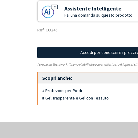
Assistente Intelligente
Fai una domanda su questo prodotto
Ref: CO245
Accedi per conoscere i prezzi 
I prezzi su Tecniwork.it sono visibili dopo aver effettuato il login al si
Scopri anche:
# Protezioni per Piedi
# Gel Trasparente e Gel con Tessuto