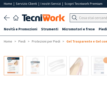
Home
|
Servizio Clienti
|
I nostri Servizi
|
Scopri Tecniwork Premium
Novità e Promozioni
Strumenti
Micromotori e frese
Piedi
Home
Piedi
Protezioni per Piedi
Gel Trasparente e Gel co