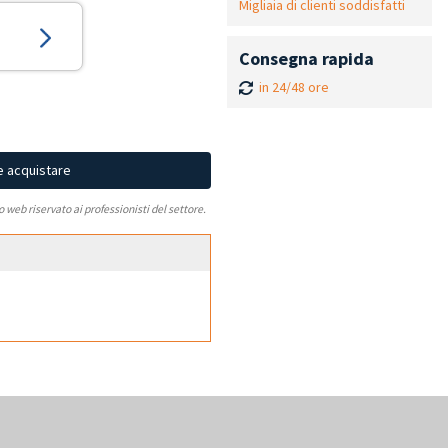
Migliaia di clienti soddisfatti
Consegna rapida
in 24/48 ore
e acquistare
to web riservato ai professionisti del settore.