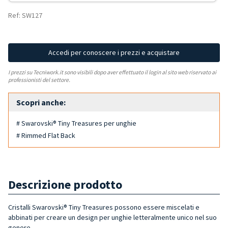
Ref: SW127
Accedi per conoscere i prezzi e acquistare
I prezzi su Tecniwork.it sono visibili dopo aver effettuato il login al sito web riservato ai
professionisti del settore.
Scopri anche:
# Swarovski® Tiny Treasures per unghie
# Rimmed Flat Back
Descrizione prodotto
Cristalli Swarovski® Tiny Treasures possono essere miscelati e
abbinati per creare un design per unghie letteralmente unico nel suo
genere.