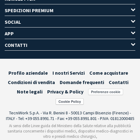
SPEDIZIONI PREMIUM
SOCIAL
APP
CONTATTI
Profilo aziendale
I nostri Servizi
Come acquistare
Condizioni di vendita
Domande frequenti
Contatti
Note legali
Privacy & Policy
Preferenze cookie
TecniWork S.p.A. - Via R. Benini 8 - 50013 Campi Bisenzio (Firenze) -
ITALY - Tel: +39 055.8991.71 - Fax: +39 055.8991.801 - P.IVA: 01812000485
Ai sensi delle Linee guida del Ministero della Salute relative alla pubblicità
sanitaria concernente i dispositivi medici, dispositivi medico-diagnostici in
vitro e presidi medico chirurgici,